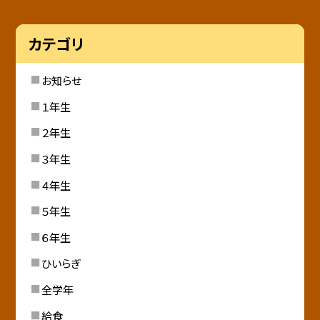
カテゴリ
お知らせ
１年生
２年生
３年生
４年生
５年生
６年生
ひいらぎ
全学年
給食