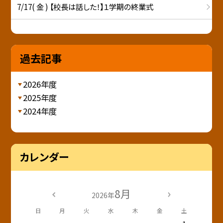
7/17( 金 ) 【校長は話した！】１学期の終業式
過去記事
2026年度
2025年度
2024年度
カレンダー
8月
2026年
日
月
火
水
木
金
土