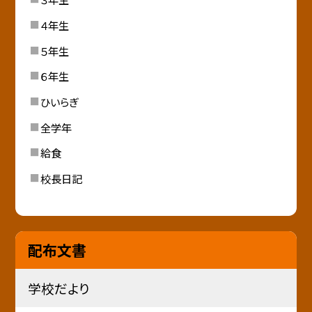
４年生
５年生
６年生
ひいらぎ
全学年
給食
校長日記
配布文書
学校だより