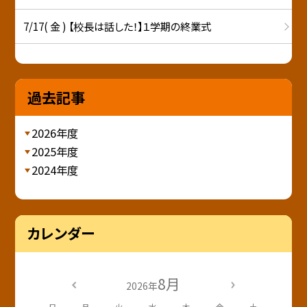
7/17( 金 ) 【校長は話した！】１学期の終業式
過去記事
2026年度
2025年度
2024年度
カレンダー
8月
2026年
日
月
火
水
木
金
土