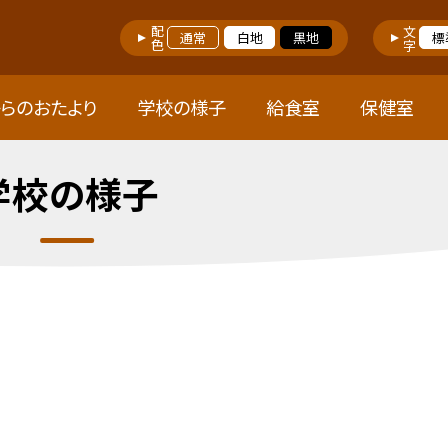
配色
文字
通常
白地
黒地
標
らのおたより
学校の様子
給食室
保健室
学校の様子