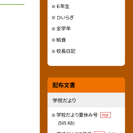
６年生
ひいらぎ
全学年
給食
校長日記
配布文書
学校だより
学校だより夏休み号
PDF
(505 KB)