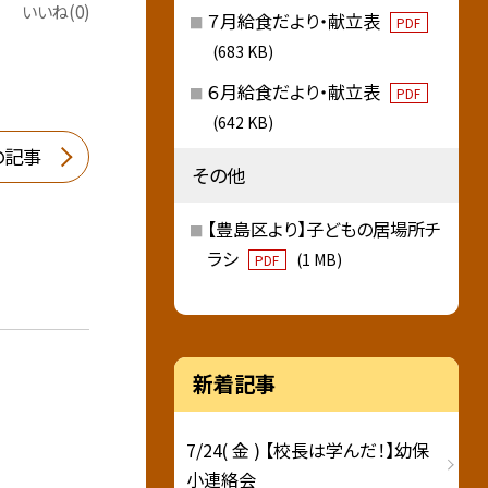
いいね(0)
７月給食だより・献立表
PDF
(683 KB)
６月給食だより・献立表
PDF
(642 KB)
の記事
その他
【豊島区より】子どもの居場所チ
ラシ
(1 MB)
PDF
新着記事
7/24( 金 ) 【校長は学んだ！】幼保
小連絡会