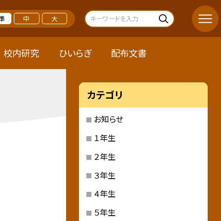
準
中
大
校内研究
ひいらぎ
配布文書
カテゴリ
お知らせ
１年生
２年生
３年生
４年生
５年生