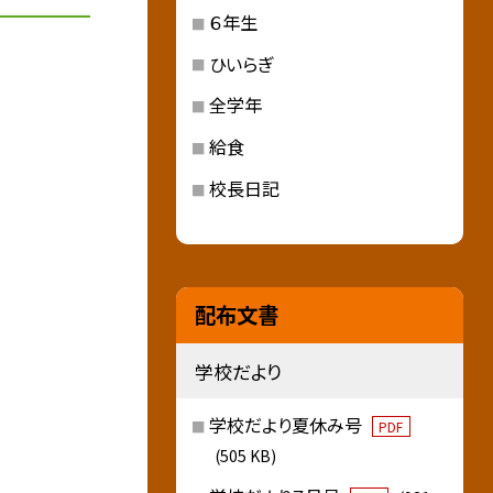
６年生
ひいらぎ
全学年
給食
校長日記
配布文書
学校だより
学校だより夏休み号
PDF
(505 KB)