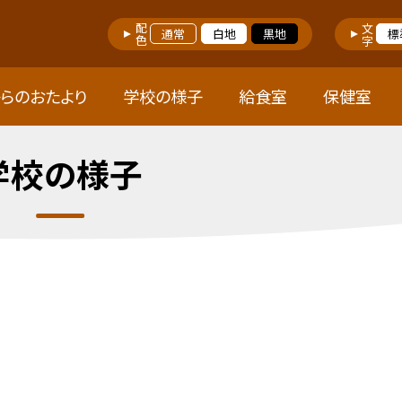
配色
文字
通常
白地
黒地
標
らのおたより
学校の様子
給食室
保健室
学校の様子