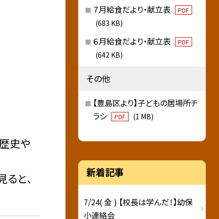
７月給食だより・献立表
PDF
(683 KB)
６月給食だより・献立表
PDF
(642 KB)
その他
【豊島区より】子どもの居場所チ
ラシ
(1 MB)
PDF
の歴史や
新着記事
見ると、
7/24( 金 ) 【校長は学んだ！】幼保
小連絡会