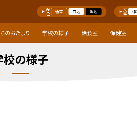
配色
文字
通常
白地
黒地
標
らのおたより
学校の様子
給食室
保健室
学校の様子