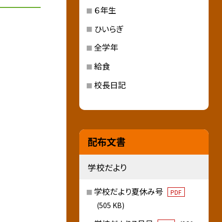
６年生
ひいらぎ
全学年
給食
校長日記
配布文書
学校だより
学校だより夏休み号
PDF
(505 KB)