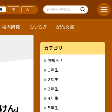
準
中
大
校内研究
ひいらぎ
配布文書
カテゴリ
お知らせ
１年生
２年生
３年生
４年生
けん」
５年生