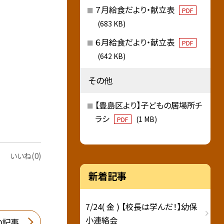
７月給食だより・献立表
PDF
(683 KB)
６月給食だより・献立表
PDF
(642 KB)
その他
【豊島区より】子どもの居場所チ
ラシ
(1 MB)
PDF
いいね(0)
新着記事
7/24( 金 ) 【校長は学んだ！】幼保
小連絡会
の記事