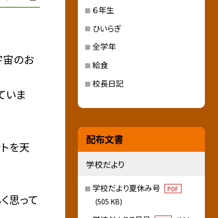
６年生
ひいらぎ
全学年
宇宙のお
給食
校長日記
ていま
配布文書
ントを天
学校だより
学校だより夏休み号
PDF
く思って
(505 KB)