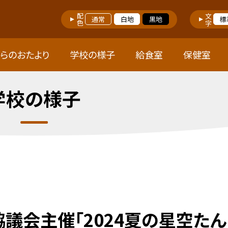
配色
文字
通常
白地
黒地
標
らのおたより
学校の様子
給食室
保健室
学校の様子
議会主催「2024夏の星空たん