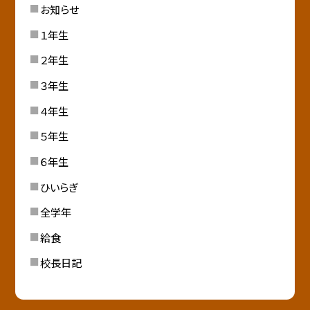
お知らせ
１年生
２年生
３年生
４年生
５年生
６年生
ひいらぎ
全学年
給食
校長日記