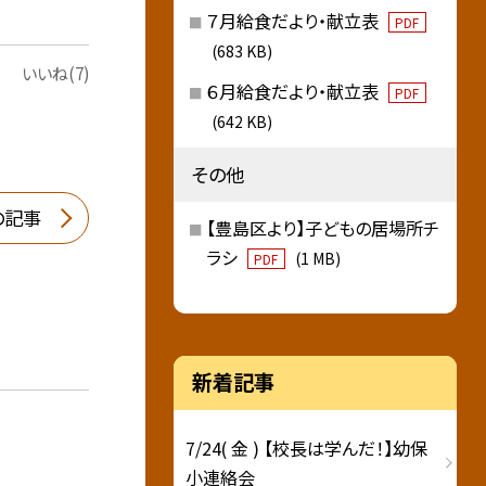
７月給食だより・献立表
PDF
(683 KB)
いいね(7)
６月給食だより・献立表
PDF
(642 KB)
その他
の記事
【豊島区より】子どもの居場所チ
ラシ
(1 MB)
PDF
新着記事
7/24( 金 ) 【校長は学んだ！】幼保
小連絡会