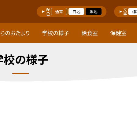
配色
文字
通常
白地
黒地
標
らのおたより
学校の様子
給食室
保健室
学校の様子