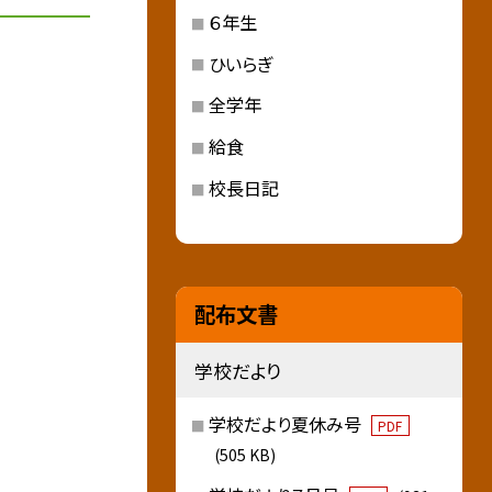
６年生
ひいらぎ
全学年
給食
校長日記
配布文書
学校だより
学校だより夏休み号
PDF
(505 KB)