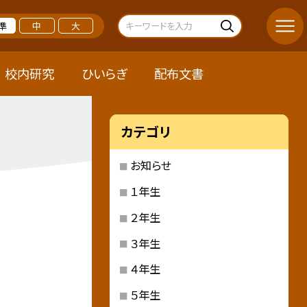
準
中
大
校内研究
ひいらぎ
配布文書
カテゴリ
お知らせ
１年生
２年生
３年生
４年生
５年生