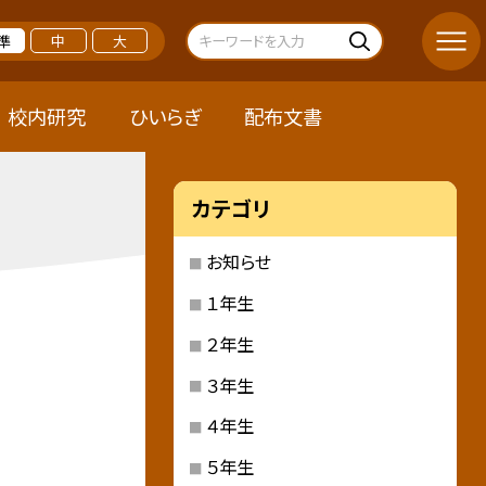
準
中
大
校内研究
ひいらぎ
配布文書
カテゴリ
お知らせ
１年生
２年生
３年生
４年生
５年生