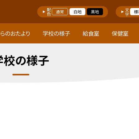
配色
文字
通常
白地
黒地
標
らのおたより
学校の様子
給食室
保健室
学校の様子