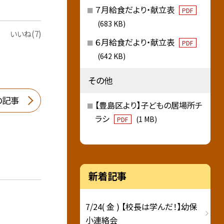
７月給食だより・献立表
PDF
(683 KB)
いいね(7)
６月給食だより・献立表
PDF
(642 KB)
その他
の記事
【豊島区より】子どもの居場所チ
ラシ
(1 MB)
PDF
新着記事
7/24( 金 ) 【校長は学んだ！】幼保
小連絡会