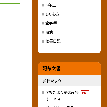
６年生
ひいらぎ
全学年
給食
校長日記
配布文書
学校だより
学校だより夏休み号
PDF
(505 KB)