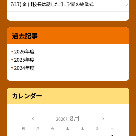
7/17( 金 ) 【校長は話した！】１学期の終業式
過去記事
2026年度
2025年度
2024年度
カレンダー
8月
2026年
日
月
火
水
木
金
土