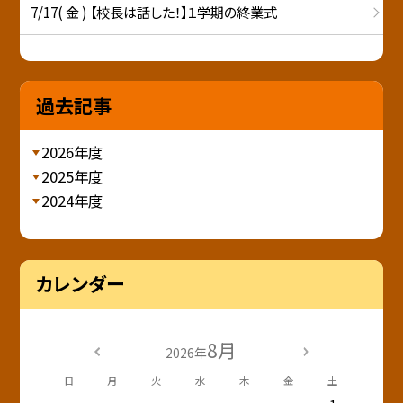
7/17( 金 ) 【校長は話した！】１学期の終業式
過去記事
2026年度
2025年度
2024年度
カレンダー
8月
2026年
日
月
火
水
木
金
土