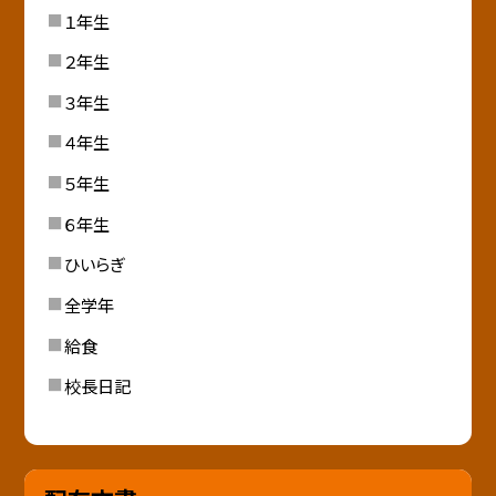
１年生
２年生
３年生
４年生
５年生
６年生
ひいらぎ
全学年
給食
校長日記