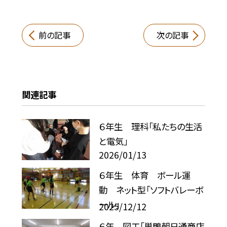
前の記事
次の記事
関連記事
６年生 理科「私たちの生活
と電気」
2026/01/13
６年生 体育 ボール運
動 ネット型「ソフトバレーボ
ール」
2025/12/12
６年 図工「巣鴨朝日通商店