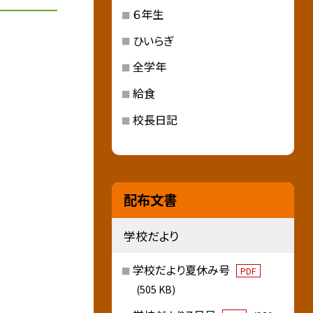
６年生
ひいらぎ
全学年
給食
校長日記
配布文書
学校だより
学校だより夏休み号
PDF
(505 KB)