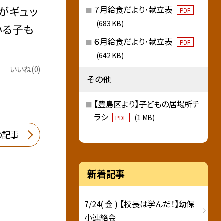
がギュッ
７月給食だより・献立表
PDF
(683 KB)
いる子も
６月給食だより・献立表
PDF
(642 KB)
いいね(0)
その他
【豊島区より】子どもの居場所チ
ラシ
(1 MB)
PDF
の記事
新着記事
7/24( 金 ) 【校長は学んだ！】幼保
小連絡会