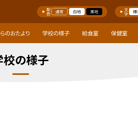
配色
文字
通常
白地
黒地
標
らのおたより
学校の様子
給食室
保健室
学校の様子