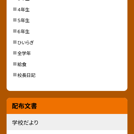
４年生
５年生
６年生
ひいらぎ
全学年
給食
校長日記
配布文書
学校だより