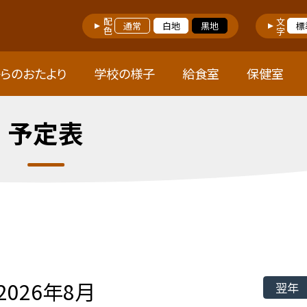
配色
文字
通常
白地
黒地
標
らのおたより
学校の様子
給食室
保健室
予定表
2026年8月
翌年