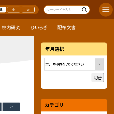
準
中
大
校内研究
ひいらぎ
配布文書
年月選択
切替
カテゴリ