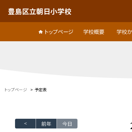
豊島区立朝日小学校
トップページ
学校概要
学校か
トップページ
>
予定表
前年
今日