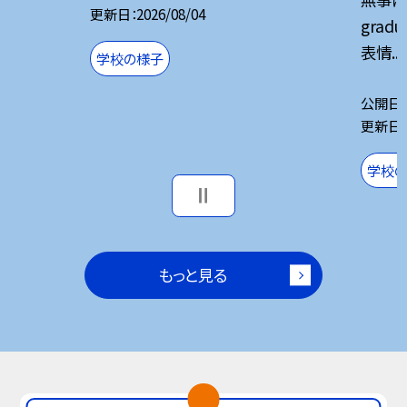
更新日
2026/08/04
grad
表情...
学校の様子
公開日
更新日
学校
もっと見る