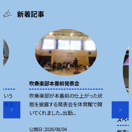
新着記事
吹奏楽部本番前発表会
という
吹奏楽部が本番前の仕上がった状
３年生
態を披露する発表会を体育館で開
いてくれました。出勤...
スペー
公開日
2026/08/04
無事に