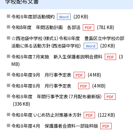
学校配布文書
令和８年度部活動規約
(20 KB)
Word
令和8年度 年間活動計画 各部活
(781 KB)
PDF
☆西池袋中学校（様式１）令和８年度 豊島区立中学校の部
活動に係る活動方針（西池袋中学校）
(20 KB)
Word
令和８年度７月実施 新入生保護者説明会資料
(3
PDF
MB)
令和８年度９月 月行事予定表
(4 MB)
PDF
令和８年度８月 月行事予定表
(4 MB)
PDF
令和８年度 年間行事予定表（７月配布最新版）
PDF
(336 KB)
令和８年度 いじめ防止対策基本方針
(122 KB)
PDF
令和８年度４月 保護護者会資料一部抜粋版
PDF