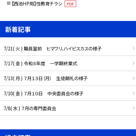
【西池HP用】性教育チラシ
PDF
新着記事
7/21( 火 ) 職員室前 ヒマワリ、ハイビスカスの様子
7/17( 金 ) 令和８年度 一学期終業式
7/13( 月 ) ７月１３日（月） 生徒朝礼の様子
7/10( 金 ) ７月１０日 中央委員会の様子
7/8( 水 ) ７月の専門委員会