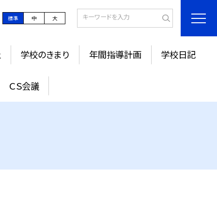
標準
中
大
止
学校のきまり
年間指導計画
学校日記
ＣＳ会議