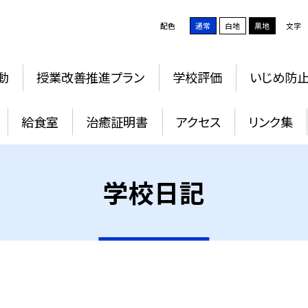
配色
通常
白地
黒地
文字
動
授業改善推進プラン
学校評価
いじめ防
給食室
治癒証明書
アクセス
リンク集
学校日記