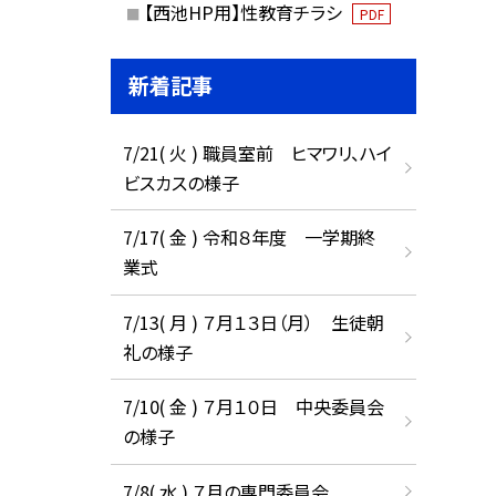
【西池HP用】性教育チラシ
PDF
新着記事
7/21( 火 ) 職員室前 ヒマワリ、ハイ
ビスカスの様子
7/17( 金 ) 令和８年度 一学期終
業式
7/13( 月 ) ７月１３日（月） 生徒朝
礼の様子
7/10( 金 ) ７月１０日 中央委員会
の様子
7/8( 水 ) ７月の専門委員会