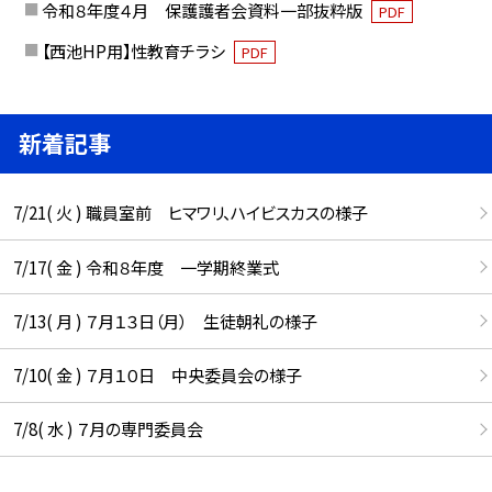
令和８年度４月 保護護者会資料一部抜粋版
PDF
【西池HP用】性教育チラシ
PDF
新着記事
7/21( 火 ) 職員室前 ヒマワリ、ハイビスカスの様子
7/17( 金 ) 令和８年度 一学期終業式
7/13( 月 ) ７月１３日（月） 生徒朝礼の様子
7/10( 金 ) ７月１０日 中央委員会の様子
7/8( 水 ) ７月の専門委員会