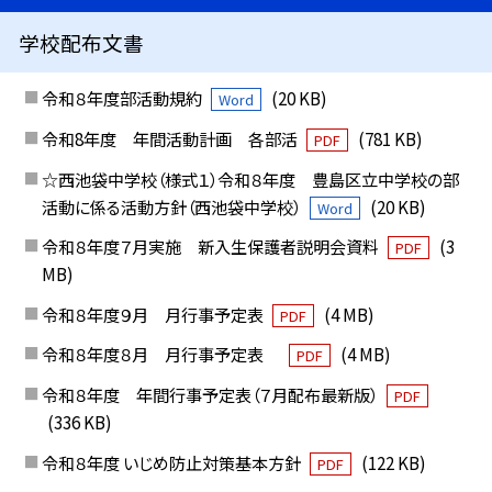
学校配布文書
令和８年度部活動規約
(20 KB)
Word
令和8年度 年間活動計画 各部活
(781 KB)
PDF
☆西池袋中学校（様式１）令和８年度 豊島区立中学校の部
活動に係る活動方針（西池袋中学校）
(20 KB)
Word
令和８年度７月実施 新入生保護者説明会資料
(3
PDF
MB)
令和８年度９月 月行事予定表
(4 MB)
PDF
令和８年度８月 月行事予定表
(4 MB)
PDF
令和８年度 年間行事予定表（７月配布最新版）
PDF
(336 KB)
令和８年度 いじめ防止対策基本方針
(122 KB)
PDF