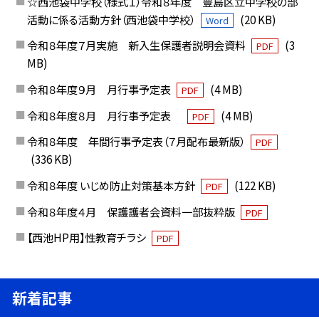
☆西池袋中学校（様式１）令和８年度 豊島区立中学校の部
活動に係る活動方針（西池袋中学校）
(20 KB)
Word
令和８年度７月実施 新入生保護者説明会資料
(3
PDF
MB)
令和８年度９月 月行事予定表
(4 MB)
PDF
令和８年度８月 月行事予定表
(4 MB)
PDF
令和８年度 年間行事予定表（７月配布最新版）
PDF
(336 KB)
令和８年度 いじめ防止対策基本方針
(122 KB)
PDF
令和８年度４月 保護護者会資料一部抜粋版
PDF
【西池HP用】性教育チラシ
PDF
新着記事