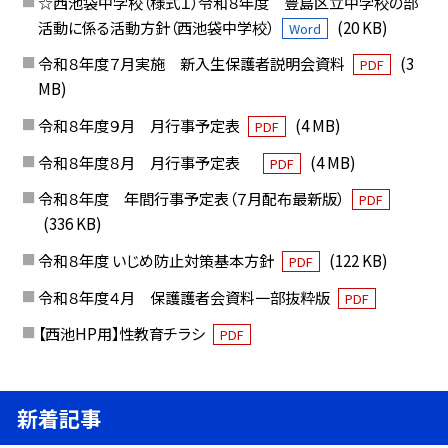
☆西池袋中学校（様式１）令和８年度 豊島区立中学校の部
活動に係る活動方針（西池袋中学校）
(20 KB)
Word
令和８年度７月実施 新入生保護者説明会資料
(3
PDF
MB)
令和８年度９月 月行事予定表
(4 MB)
PDF
令和８年度８月 月行事予定表
(4 MB)
PDF
令和８年度 年間行事予定表（７月配布最新版）
PDF
(336 KB)
令和８年度 いじめ防止対策基本方針
(122 KB)
PDF
令和８年度４月 保護護者会資料一部抜粋版
PDF
【西池HP用】性教育チラシ
PDF
新着記事