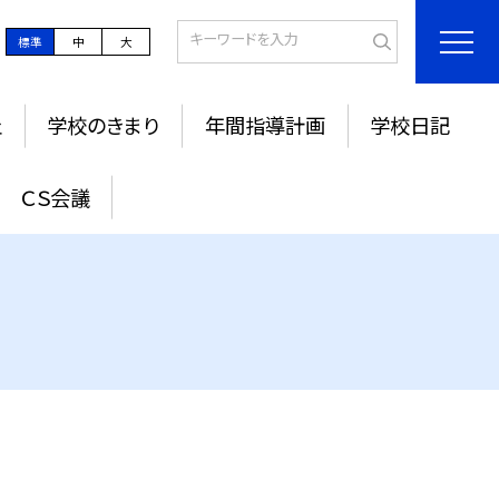
標準
中
大
止
学校のきまり
年間指導計画
学校日記
ＣＳ会議