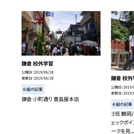
鎌倉 校外学習
公開日
2019/06/28
鎌倉 校外
更新日
2019/06/28
公開日
2019/
６組の記事
更新日
2019/
鎌倉 小町通り 豊島屋本店
６組の記事
３班 鶴岡
ェックポイ
ークを見...