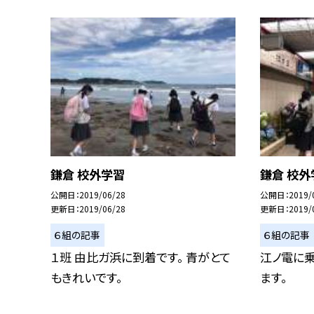
鎌倉 校外学習
鎌倉 校外
公開日
2019/06/28
公開日
2019/
更新日
2019/06/28
更新日
2019/
６組の記事
６組の記事
１班 由比ガ浜に到着です。 青がとて
江ノ電に
もきれいです。
ます。