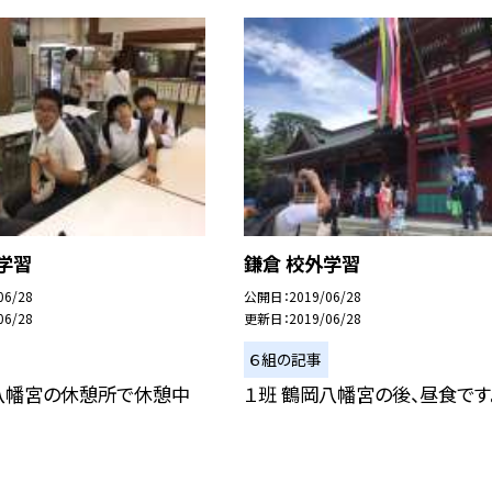
学習
鎌倉 校外学習
06/28
公開日
2019/06/28
06/28
更新日
2019/06/28
６組の記事
岡八幡宮の休憩所で休憩中
１班 鶴岡八幡宮の後、昼食です