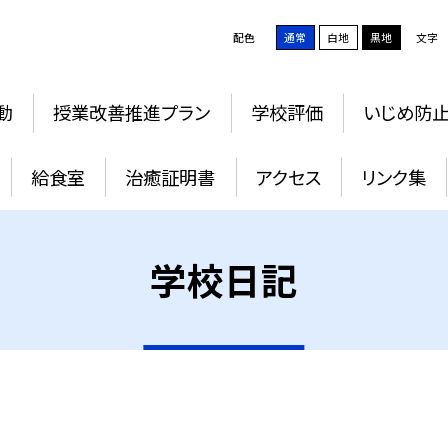
配色
通常
白地
黒地
文字
動
授業改善推進プラン
学校評価
いじめ防
給食室
治癒証明書
アクセス
リンク集
学校日記