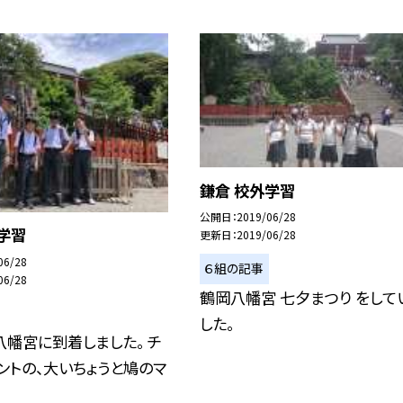
鎌倉 校外学習
公開日
2019/06/28
学習
更新日
2019/06/28
06/28
６組の記事
06/28
鶴岡八幡宮 七夕まつり をして
した。
八幡宮に到着しました。 チ
ントの、大いちょうと鳩のマ