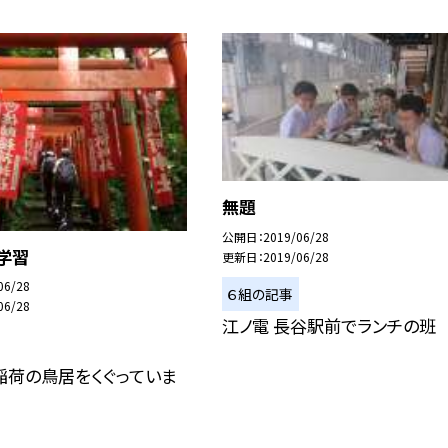
無題
公開日
2019/06/28
学習
更新日
2019/06/28
06/28
６組の記事
06/28
江ノ電 長谷駅前でランチの班
稲荷の鳥居をくぐっていま