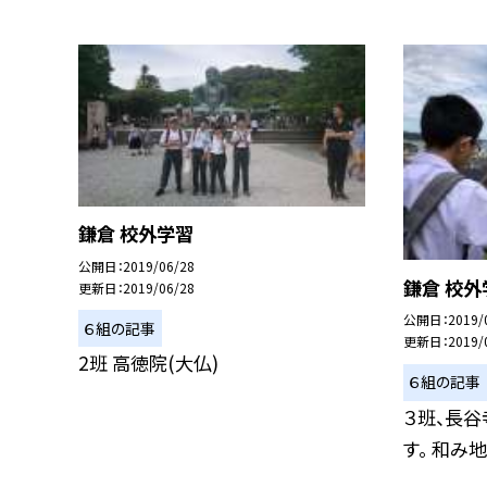
鎌倉 校外学習
公開日
2019/06/28
鎌倉 校外
更新日
2019/06/28
公開日
2019/
６組の記事
更新日
2019/
2班 高徳院(大仏)
６組の記事
３班、長谷
す。 和み