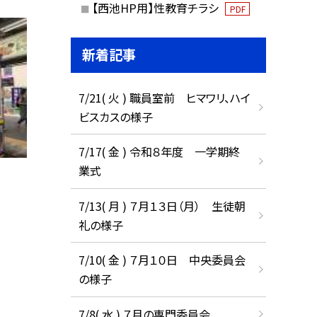
【西池HP用】性教育チラシ
PDF
新着記事
7/21( 火 ) 職員室前 ヒマワリ、ハイ
ビスカスの様子
7/17( 金 ) 令和８年度 一学期終
業式
7/13( 月 ) ７月１３日（月） 生徒朝
礼の様子
7/10( 金 ) ７月１０日 中央委員会
の様子
7/8( 水 ) ７月の専門委員会