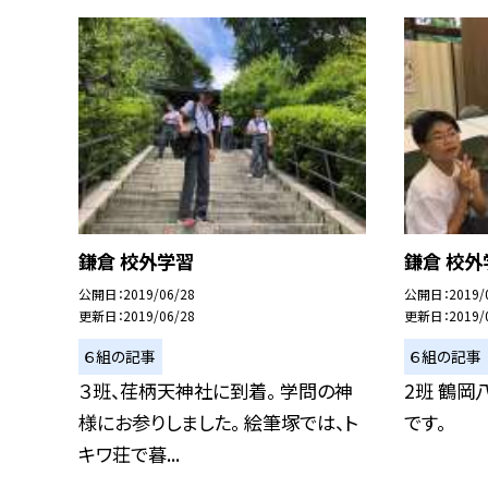
鎌倉 校外学習
鎌倉 校外
公開日
2019/06/28
公開日
2019/
更新日
2019/06/28
更新日
2019/
６組の記事
６組の記事
３班、荏柄天神社に到着。 学問の神
2班 鶴
様にお参りしました。 絵筆塚では、ト
です。
キワ荘で暮...