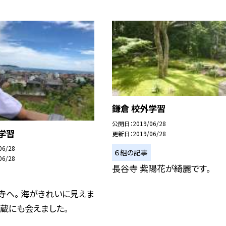
鎌倉 校外学習
公開日
2019/06/28
学習
更新日
2019/06/28
06/28
６組の記事
06/28
長谷寺 紫陽花が綺麗です。
寺へ。 海がきれいに見えま
地蔵にも会えました。