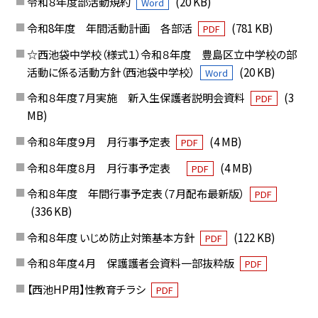
令和８年度部活動規約
(20 KB)
Word
令和8年度 年間活動計画 各部活
(781 KB)
PDF
☆西池袋中学校（様式１）令和８年度 豊島区立中学校の部
活動に係る活動方針（西池袋中学校）
(20 KB)
Word
令和８年度７月実施 新入生保護者説明会資料
(3
PDF
MB)
令和８年度９月 月行事予定表
(4 MB)
PDF
令和８年度８月 月行事予定表
(4 MB)
PDF
令和８年度 年間行事予定表（７月配布最新版）
PDF
(336 KB)
令和８年度 いじめ防止対策基本方針
(122 KB)
PDF
令和８年度４月 保護護者会資料一部抜粋版
PDF
【西池HP用】性教育チラシ
PDF