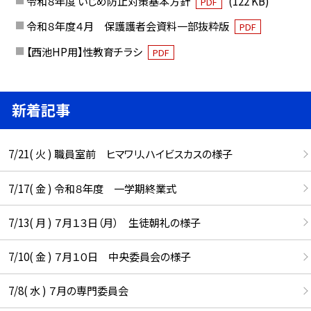
令和８年度 いじめ防止対策基本方針
(122 KB)
PDF
令和８年度４月 保護護者会資料一部抜粋版
PDF
【西池HP用】性教育チラシ
PDF
新着記事
7/21( 火 ) 職員室前 ヒマワリ、ハイビスカスの様子
7/17( 金 ) 令和８年度 一学期終業式
7/13( 月 ) ７月１３日（月） 生徒朝礼の様子
7/10( 金 ) ７月１０日 中央委員会の様子
7/8( 水 ) ７月の専門委員会