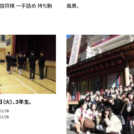
詰将棋 一手詰め 持ち駒
風景。
日（火）、３年生。
11/26
11/26