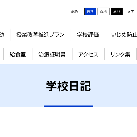
配色
通常
白地
黒地
文字
動
授業改善推進プラン
学校評価
いじめ防
給食室
治癒証明書
アクセス
リンク集
学校日記