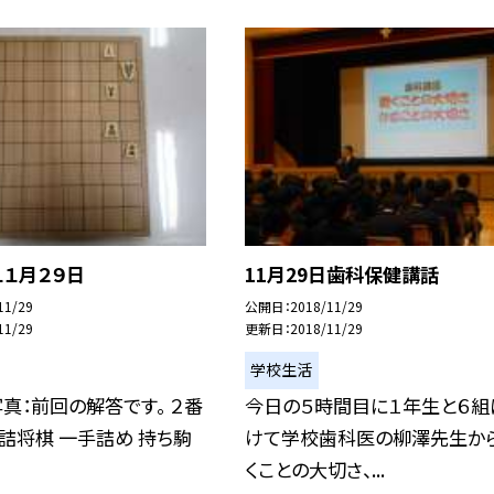
１月２９日
11月29日歯科保健講話
11/29
公開日
2018/11/29
11/29
更新日
2018/11/29
学校生活
真：前回の解答です。 ２番
今日の５時間目に１年生と６組
詰将棋 一手詰め 持ち駒
けて学校歯科医の柳澤先生から
くことの大切さ、...