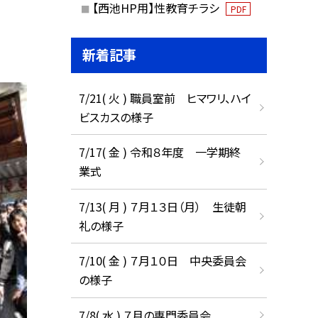
【西池HP用】性教育チラシ
PDF
新着記事
7/21( 火 ) 職員室前 ヒマワリ、ハイ
ビスカスの様子
7/17( 金 ) 令和８年度 一学期終
業式
7/13( 月 ) ７月１３日（月） 生徒朝
礼の様子
7/10( 金 ) ７月１０日 中央委員会
の様子
7/8( 水 ) ７月の専門委員会