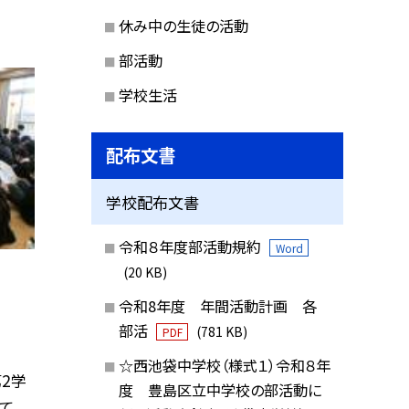
休み中の生徒の活動
部活動
学校生活
配布文書
学校配布文書
令和８年度部活動規約
Word
(20 KB)
令和8年度 年間活動計画 各
部活
(781 KB)
PDF
☆西池袋中学校（様式１）令和８年
第2学
度 豊島区立中学校の部活動に
て、