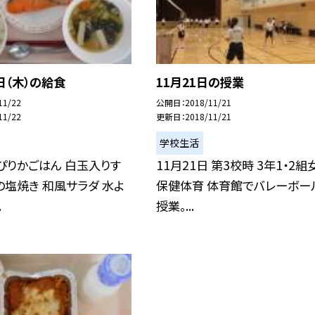
日（木）の給食
11月21日の授業
11/22
公開日
2018/11/21
11/22
更新日
2018/11/21
学校生活
ぴりかごはん 白玉入りす
11月21日 第3校時 3年1・2組
の塩焼き 和風サラダ 水よ
保健体育 体育館でバレーボー
.
授業。...