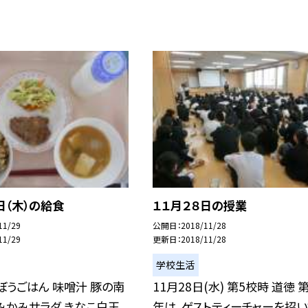
日（木）の給食
１１月２８日の授業
11/29
公開日
2018/11/28
11/29
更新日
2018/11/28
学校生活
ぼうごはん 味噌汁 豚の南
11月28日(水) 第5校時 道徳 
みかみサラダ きなこ白玉
年は、ゲストティーチャーを招い