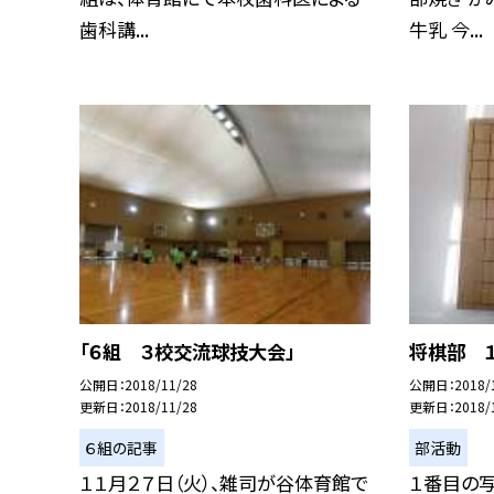
歯科講...
牛乳 今...
「６組 ３校交流球技大会」
将棋部 １
公開日
2018/11/28
公開日
2018/
更新日
2018/11/28
更新日
2018/
６組の記事
部活動
１１月２７日（火）、雑司が谷体育館で
１番目の写