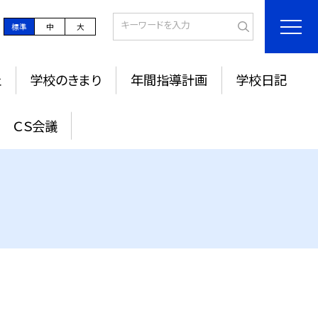
標準
中
大
止
学校のきまり
年間指導計画
学校日記
ＣＳ会議