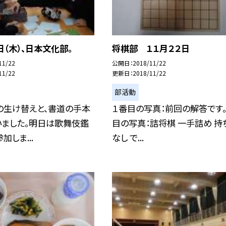
日（木）、日本文化部。
将棋部 １１月２２日
11/22
公開日
2018/11/22
11/22
更新日
2018/11/22
部活動
の生け替えと、書道の手本
１番目の写真：前回の解答です。
いました。明日は歌舞伎鑑
目の写真：詰将棋 一手詰め 持
加しま...
なし で...