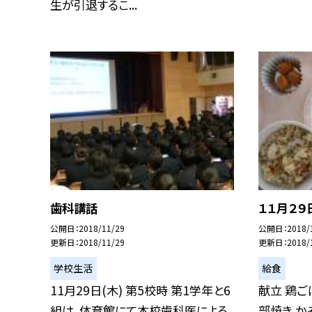
生が引退するこ...
歯科講話
１１月２９
公開日
2018/11/29
公開日
2018/
更新日
2018/11/29
更新日
2018/
学校生活
給食
11月29日(木) 第5校時 第1学年と6
献立 鶏ご
組は、体育館にて本校歯科医による
部焼き か