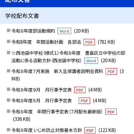
学校配布文書
令和８年度部活動規約
(20 KB)
Word
令和8年度 年間活動計画 各部活
(781 KB)
PDF
☆西池袋中学校（様式１）令和８年度 豊島区立中学校の部
活動に係る活動方針（西池袋中学校）
(20 KB)
Word
令和８年度７月実施 新入生保護者説明会資料
(3
PDF
MB)
令和８年度９月 月行事予定表
(4 MB)
PDF
令和８年度８月 月行事予定表
(4 MB)
PDF
令和８年度 年間行事予定表（７月配布最新版）
PDF
(336 KB)
令和８年度 いじめ防止対策基本方針
(122 KB)
PDF