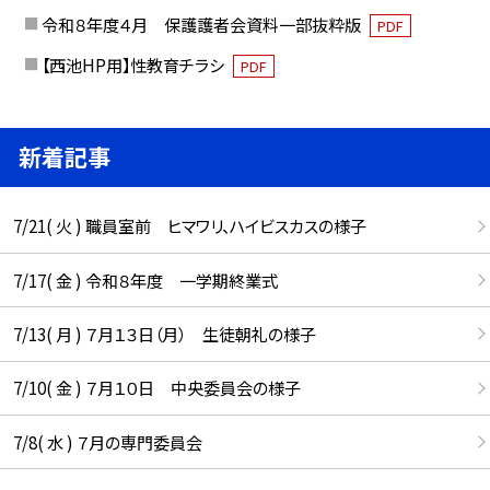
令和８年度４月 保護護者会資料一部抜粋版
PDF
【西池HP用】性教育チラシ
PDF
新着記事
7/21( 火 ) 職員室前 ヒマワリ、ハイビスカスの様子
7/17( 金 ) 令和８年度 一学期終業式
7/13( 月 ) ７月１３日（月） 生徒朝礼の様子
7/10( 金 ) ７月１０日 中央委員会の様子
7/8( 水 ) ７月の専門委員会