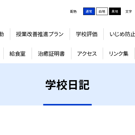
配色
通常
白地
黒地
文字
動
授業改善推進プラン
学校評価
いじめ防
給食室
治癒証明書
アクセス
リンク集
学校日記