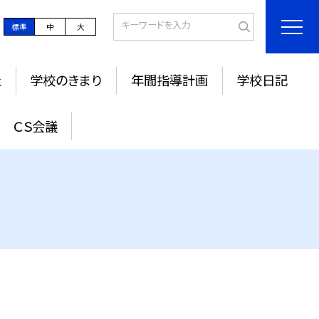
標準
中
大
止
学校のきまり
年間指導計画
学校日記
ＣＳ会議