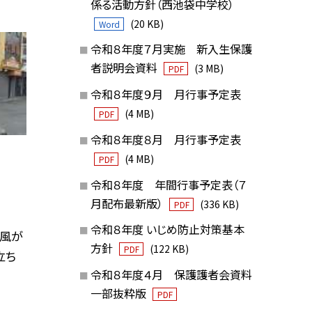
係る活動方針（西池袋中学校）
(20 KB)
Word
令和８年度７月実施 新入生保護
者説明会資料
(3 MB)
PDF
令和８年度９月 月行事予定表
(4 MB)
PDF
令和８年度８月 月行事予定表
(4 MB)
PDF
令和８年度 年間行事予定表（７
月配布最新版）
(336 KB)
PDF
令和８年度 いじめ防止対策基本
い風が
方針
(122 KB)
PDF
立ち
令和８年度４月 保護護者会資料
一部抜粋版
PDF