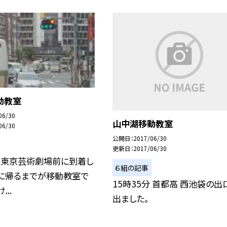
動教室
06/30
山中湖移動教室
06/30
公開日
2017/06/30
更新日
2017/06/30
分 東京芸術劇場前に到着し
６組の記事
家に帰るまでが移動教室で
15時35分 首都高 西池袋の出
...
出ました。