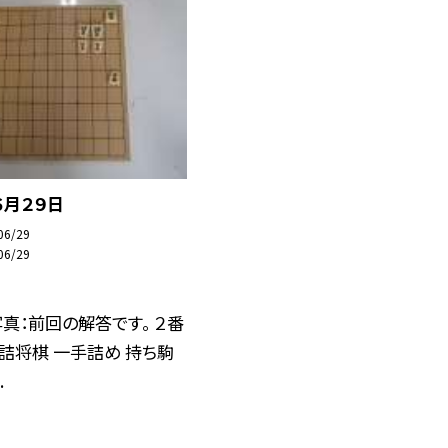
６月２９日
06/29
06/29
真：前回の解答です。 ２番
詰将棋 一手詰め 持ち駒
.