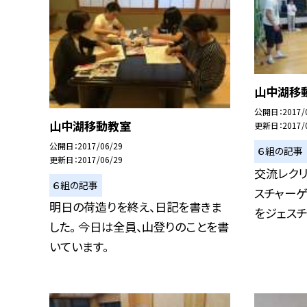
山中湖移
公開日
2017/
山中湖移動教室
更新日
2017/
公開日
2017/06/29
６組の記事
更新日
2017/06/29
交流レクリ
６組の記事
スチャーゲ
明日の荷造りを終え、日記を書きま
をジェスチ.
した。 今日は全員、山登りのことを書
いています。