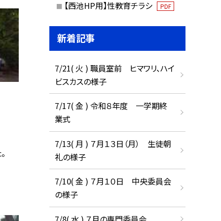
【西池HP用】性教育チラシ
PDF
新着記事
7/21( 火 ) 職員室前 ヒマワリ、ハイ
ビスカスの様子
7/17( 金 ) 令和８年度 一学期終
業式
7/13( 月 ) ７月１３日（月） 生徒朝
。
礼の様子
7/10( 金 ) ７月１０日 中央委員会
の様子
7/8( 水 ) ７月の専門委員会