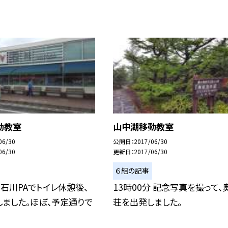
動教室
山中湖移動教室
06/30
公開日
2017/06/30
06/30
更新日
2017/06/30
６組の記事
分 石川PAでトイレ休憩後、
13時00分 記念写真を撮って、
ました。ほぼ、予定通りで
荘を出発しました。