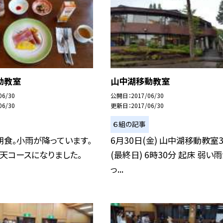
動教室
山中湖移動教室
06/30
公開日
2017/06/30
06/30
更新日
2017/06/30
６組の記事
 朝食。小雨が降っています。
6月30日(金) 山中湖移動教室
天コースになりました。
(最終日) 6時30分 起床 弱い
っ...