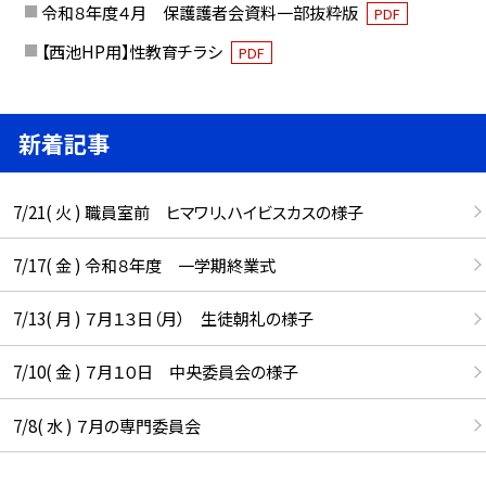
令和８年度４月 保護護者会資料一部抜粋版
PDF
【西池HP用】性教育チラシ
PDF
新着記事
7/21( 火 ) 職員室前 ヒマワリ、ハイビスカスの様子
7/17( 金 ) 令和８年度 一学期終業式
7/13( 月 ) ７月１３日（月） 生徒朝礼の様子
7/10( 金 ) ７月１０日 中央委員会の様子
7/8( 水 ) ７月の専門委員会