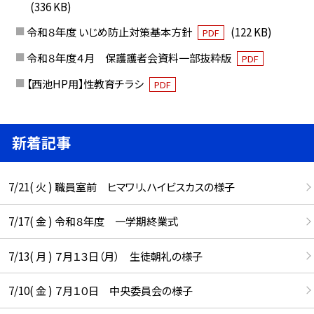
(336 KB)
令和８年度 いじめ防止対策基本方針
(122 KB)
PDF
令和８年度４月 保護護者会資料一部抜粋版
PDF
【西池HP用】性教育チラシ
PDF
新着記事
7/21( 火 ) 職員室前 ヒマワリ、ハイビスカスの様子
7/17( 金 ) 令和８年度 一学期終業式
7/13( 月 ) ７月１３日（月） 生徒朝礼の様子
7/10( 金 ) ７月１０日 中央委員会の様子