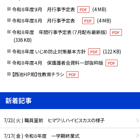
令和８年度９月 月行事予定表
(4 MB)
PDF
令和８年度８月 月行事予定表
(4 MB)
PDF
令和８年度 年間行事予定表（７月配布最新版）
PDF
(336 KB)
令和８年度 いじめ防止対策基本方針
(122 KB)
PDF
令和８年度４月 保護護者会資料一部抜粋版
PDF
【西池HP用】性教育チラシ
PDF
新着記事
7/21( 火 ) 職員室前 ヒマワリ、ハイビスカスの様子
7/17( 金 ) 令和８年度 一学期終業式