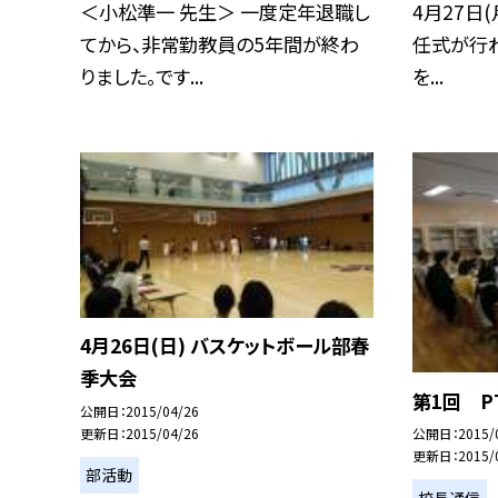
＜小松準一 先生＞ 一度定年退職し
4月27日(
てから、非常勤教員の5年間が終わ
任式が行わ
りました。です...
を...
4月26日(日) バスケットボール部春
季大会
第1回 P
公開日
2015/04/26
更新日
2015/04/26
公開日
2015/
更新日
2015/
部活動
校長通信