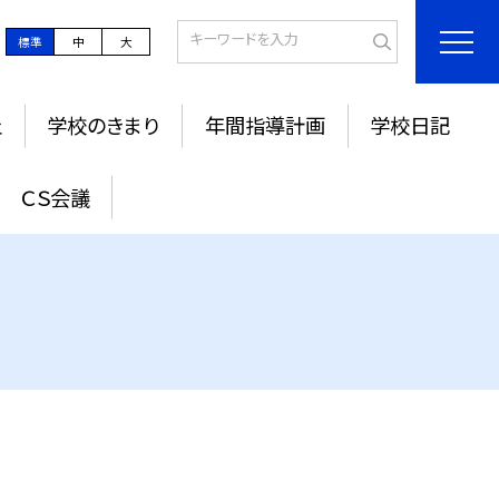
標準
中
大
止
学校のきまり
年間指導計画
学校日記
ＣＳ会議