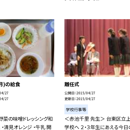
(月)の給食
離任式
04/27
公開日
2015/04/27
04/27
更新日
2015/04/27
学校行事等
・野菜の味噌ドレッシング和
＜赤池千里 先生＞ 台東区立
 ・清見オレンジ ・牛乳 開
学校へ ２・３年生にあえる今日