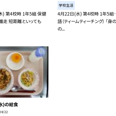
学校生活
木) 第4校時 1年5組 保健
4月22日(水) 第4校時 1年5
離走 短距離といっても
語（ティームティーチング） 「身
の...
(水)の給食
04/22