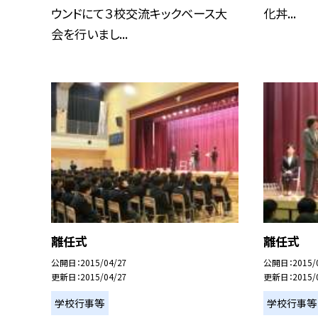
ウンドにて３校交流キックベース大
化丼...
会を行いまし...
離任式
離任式
公開日
2015/04/27
公開日
2015/
更新日
2015/04/27
更新日
2015/
学校行事等
学校行事等