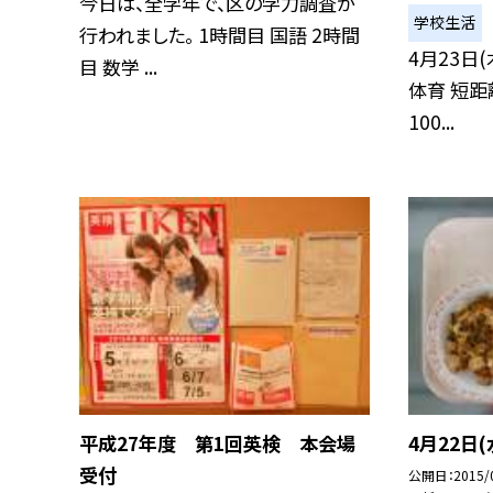
今日は、全学年で、区の学力調査が
学校生活
行われました。 1時間目 国語 2時間
4月23日(
目 数学 ...
体育 短距
100...
平成27年度 第1回英検 本会場
4月22日
受付
公開日
2015/