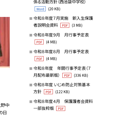
係る活動方針（西池袋中学校）
(20 KB)
Word
令和８年度７月実施 新入生保護
者説明会資料
(3 MB)
PDF
令和８年度９月 月行事予定表
(4 MB)
PDF
令和８年度８月 月行事予定表
(4 MB)
PDF
令和８年度 年間行事予定表（７
月配布最新版）
(336 KB)
PDF
令和８年度 いじめ防止対策基本
方針
(122 KB)
PDF
令和８年度４月 保護護者会資料
上野中
一部抜粋版
PDF
の日