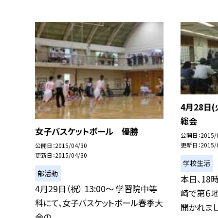
4月28日
総会
女子バスケットボール 優勝
公開日
2015/
更新日
2015/
公開日
2015/04/30
更新日
2015/04/30
学校生活
部活動
本日、18
4月29日（祝） 13:00〜 学習院中等
崎で第６
科にて、女子バスケットボール春季大
開かれました
会の...