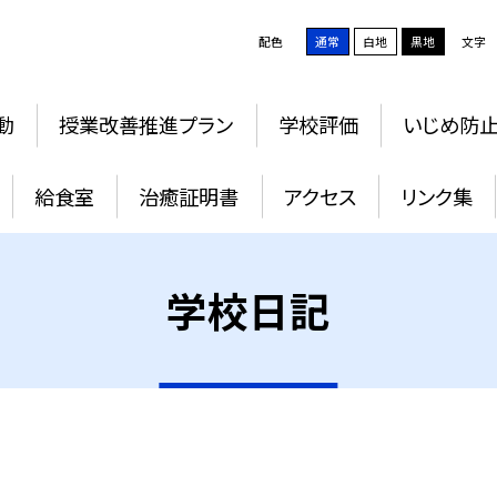
配色
通常
白地
黒地
文字
動
授業改善推進プラン
学校評価
いじめ防
給食室
治癒証明書
アクセス
リンク集
学校日記