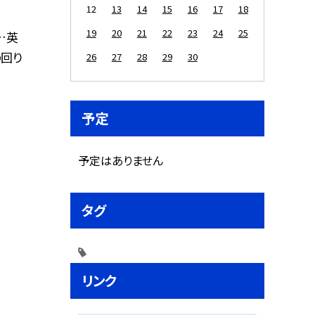
12
13
14
15
16
17
18
19
20
21
22
23
24
25
組…英
の回り
26
27
28
29
30
予定
予定はありません
タグ
リンク