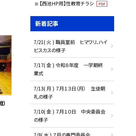
【西池HP用】性教育チラシ
PDF
新着記事
7/21( 火 ) 職員室前 ヒマワリ、ハイ
ビスカスの様子
7/17( 金 ) 令和８年度 一学期終
業式
7/13( 月 ) ７月１３日（月） 生徒朝
礼の様子
戦）
7/10( 金 ) ７月１０日 中央委員会
の様子
7/8( 水 ) ７月の専門委員会