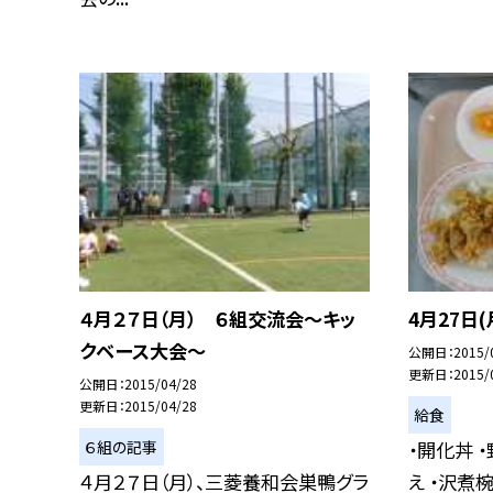
４月２７日（月） ６組交流会〜キッ
4月27日
クベース大会〜
公開日
2015/
更新日
2015/
公開日
2015/04/28
更新日
2015/04/28
給食
６組の記事
・開化丼 
４月２７日（月）、三菱養和会巣鴨グラ
え ・沢煮椀