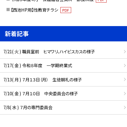
【西池HP用】性教育チラシ
PDF
新着記事
7/21( 火 ) 職員室前 ヒマワリ、ハイビスカスの様子
7/17( 金 ) 令和８年度 一学期終業式
7/13( 月 ) ７月１３日（月） 生徒朝礼の様子
7/10( 金 ) ７月１０日 中央委員会の様子
7/8( 水 ) ７月の専門委員会