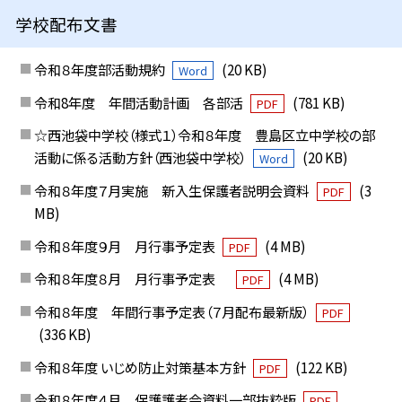
学校配布文書
令和８年度部活動規約
(20 KB)
Word
令和8年度 年間活動計画 各部活
(781 KB)
PDF
☆西池袋中学校（様式１）令和８年度 豊島区立中学校の部
活動に係る活動方針（西池袋中学校）
(20 KB)
Word
令和８年度７月実施 新入生保護者説明会資料
(3
PDF
MB)
令和８年度９月 月行事予定表
(4 MB)
PDF
令和８年度８月 月行事予定表
(4 MB)
PDF
令和８年度 年間行事予定表（７月配布最新版）
PDF
(336 KB)
令和８年度 いじめ防止対策基本方針
(122 KB)
PDF
令和８年度４月 保護護者会資料一部抜粋版
PDF