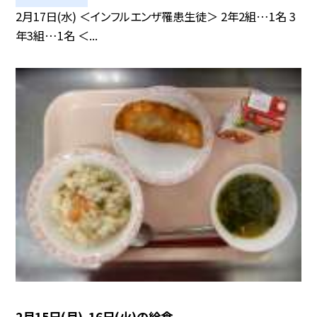
2月17日(水) ＜インフルエンザ罹患生徒＞ 2年2組…1名 3
年3組…1名 ＜...
2月15日(月)、16日(火)の給食