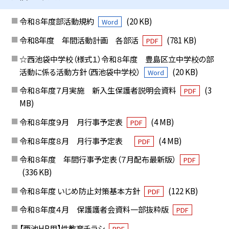
令和８年度部活動規約
(20 KB)
Word
令和8年度 年間活動計画 各部活
(781 KB)
PDF
☆西池袋中学校（様式１）令和８年度 豊島区立中学校の部
活動に係る活動方針（西池袋中学校）
(20 KB)
Word
令和８年度７月実施 新入生保護者説明会資料
(3
PDF
MB)
令和８年度９月 月行事予定表
(4 MB)
PDF
令和８年度８月 月行事予定表
(4 MB)
PDF
令和８年度 年間行事予定表（７月配布最新版）
PDF
(336 KB)
令和８年度 いじめ防止対策基本方針
(122 KB)
PDF
令和８年度４月 保護護者会資料一部抜粋版
PDF
【西池HP用】性教育チラシ
PDF