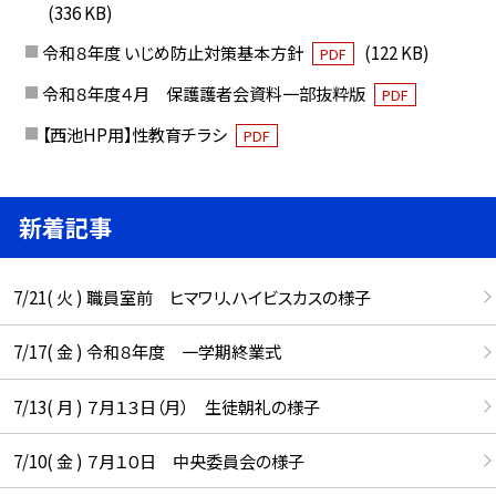
(336 KB)
令和８年度 いじめ防止対策基本方針
(122 KB)
PDF
令和８年度４月 保護護者会資料一部抜粋版
PDF
【西池HP用】性教育チラシ
PDF
新着記事
7/21( 火 ) 職員室前 ヒマワリ、ハイビスカスの様子
7/17( 金 ) 令和８年度 一学期終業式
7/13( 月 ) ７月１３日（月） 生徒朝礼の様子
7/10( 金 ) ７月１０日 中央委員会の様子