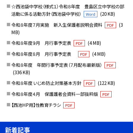
☆西池袋中学校（様式１）令和８年度 豊島区立中学校の部
活動に係る活動方針（西池袋中学校）
(20 KB)
Word
令和８年度７月実施 新入生保護者説明会資料
(3
PDF
MB)
令和８年度９月 月行事予定表
(4 MB)
PDF
令和８年度８月 月行事予定表
(4 MB)
PDF
令和８年度 年間行事予定表（７月配布最新版）
PDF
(336 KB)
令和８年度 いじめ防止対策基本方針
(122 KB)
PDF
令和８年度４月 保護護者会資料一部抜粋版
PDF
【西池HP用】性教育チラシ
PDF
新着記事