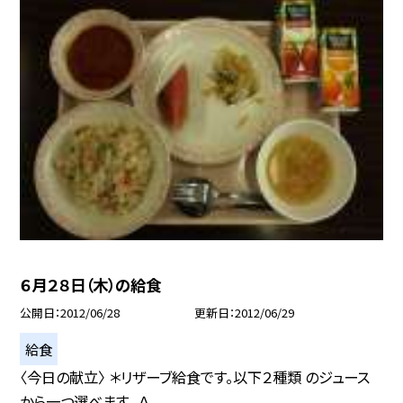
６月２８日（木）の給食
公開日
2012/06/28
更新日
2012/06/29
給食
〈今日の献立〉 ＊リザーブ給食です。以下２種類 のジュース
から一つ選べます。 Ａ...