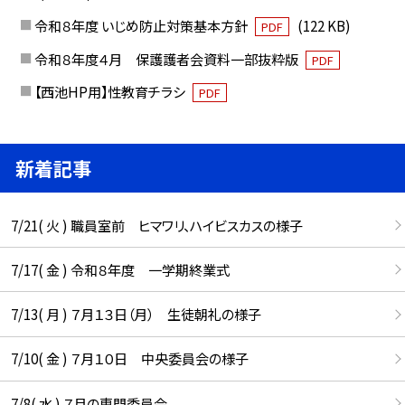
令和８年度 いじめ防止対策基本方針
(122 KB)
PDF
令和８年度４月 保護護者会資料一部抜粋版
PDF
【西池HP用】性教育チラシ
PDF
新着記事
7/21( 火 ) 職員室前 ヒマワリ、ハイビスカスの様子
7/17( 金 ) 令和８年度 一学期終業式
7/13( 月 ) ７月１３日（月） 生徒朝礼の様子
7/10( 金 ) ７月１０日 中央委員会の様子
7/8( 水 ) ７月の専門委員会