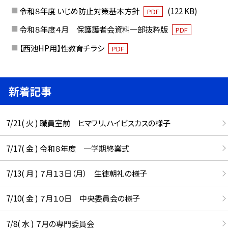
令和８年度 いじめ防止対策基本方針
(122 KB)
PDF
令和８年度４月 保護護者会資料一部抜粋版
PDF
【西池HP用】性教育チラシ
PDF
新着記事
7/21( 火 ) 職員室前 ヒマワリ、ハイビスカスの様子
7/17( 金 ) 令和８年度 一学期終業式
7/13( 月 ) ７月１３日（月） 生徒朝礼の様子
7/10( 金 ) ７月１０日 中央委員会の様子
7/8( 水 ) ７月の専門委員会