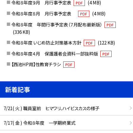
令和８年度９月 月行事予定表
(4 MB)
PDF
令和８年度８月 月行事予定表
(4 MB)
PDF
令和８年度 年間行事予定表（７月配布最新版）
PDF
(336 KB)
令和８年度 いじめ防止対策基本方針
(122 KB)
PDF
令和８年度４月 保護護者会資料一部抜粋版
PDF
【西池HP用】性教育チラシ
PDF
新着記事
7/21( 火 ) 職員室前 ヒマワリ、ハイビスカスの様子
7/17( 金 ) 令和８年度 一学期終業式