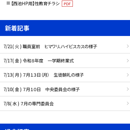
【西池HP用】性教育チラシ
PDF
新着記事
7/21( 火 ) 職員室前 ヒマワリ、ハイビスカスの様子
7/17( 金 ) 令和８年度 一学期終業式
7/13( 月 ) ７月１３日（月） 生徒朝礼の様子
7/10( 金 ) ７月１０日 中央委員会の様子
7/8( 水 ) ７月の専門委員会