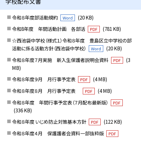
学校配布文書
令和８年度部活動規約
(20 KB)
Word
令和8年度 年間活動計画 各部活
(781 KB)
PDF
☆西池袋中学校（様式１）令和８年度 豊島区立中学校の部
活動に係る活動方針（西池袋中学校）
(20 KB)
Word
令和８年度７月実施 新入生保護者説明会資料
(3
PDF
MB)
令和８年度９月 月行事予定表
(4 MB)
PDF
令和８年度８月 月行事予定表
(4 MB)
PDF
令和８年度 年間行事予定表（７月配布最新版）
PDF
(336 KB)
令和８年度 いじめ防止対策基本方針
(122 KB)
PDF
令和８年度４月 保護護者会資料一部抜粋版
PDF