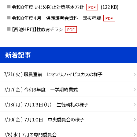
令和８年度 いじめ防止対策基本方針
(122 KB)
PDF
令和８年度４月 保護護者会資料一部抜粋版
PDF
【西池HP用】性教育チラシ
PDF
新着記事
7/21( 火 ) 職員室前 ヒマワリ、ハイビスカスの様子
7/17( 金 ) 令和８年度 一学期終業式
7/13( 月 ) ７月１３日（月） 生徒朝礼の様子
7/10( 金 ) ７月１０日 中央委員会の様子
7/8( 水 ) ７月の専門委員会