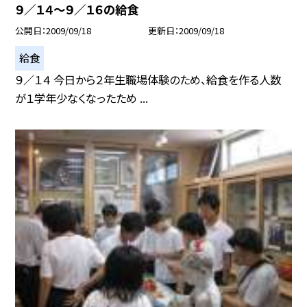
９／１４〜９／１６の給食
公開日
2009/09/18
更新日
2009/09/18
給食
９／１４ 今日から２年生職場体験のため、給食を作る人数
が１学年少なくなったため ...