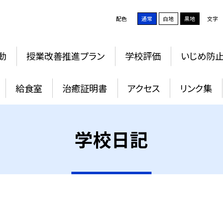
配色
通常
白地
黒地
文字
動
授業改善推進プラン
学校評価
いじめ防
給食室
治癒証明書
アクセス
リンク集
学校日記