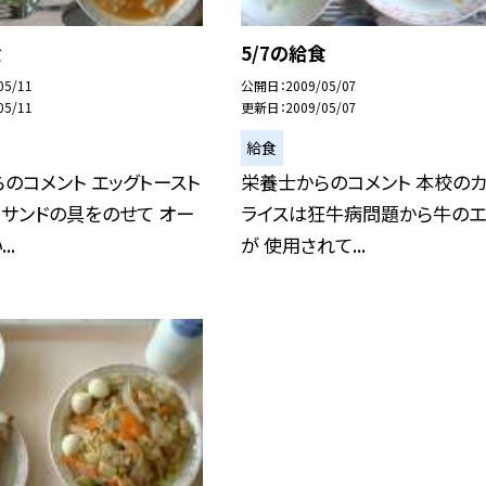
食
5/7の給食
05/11
公開日
2009/05/07
05/11
更新日
2009/05/07
給食
のコメント エッグトースト
栄養士からのコメント 本校の
サンドの具をのせて オー
ライスは狂牛病問題から牛のエ
..
が 使用されて...