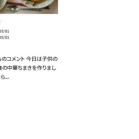
食
05/01
05/01
のコメント 今日は子供の
食の中華ちまきを作りまし
...