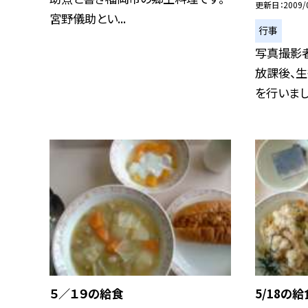
更新日
2009/
宮野儀助とい...
行事
写真撮影者
放課後、
を行いました
５／１９の給食
5/18の給