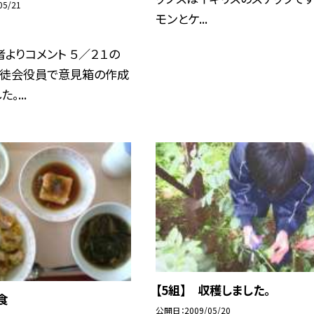
05/21
モンとケ...
よりコメント ５／２１の
生徒会役員で意見箱の作成
。...
【5組】 収穫しました。
食
公開日
2009/05/20