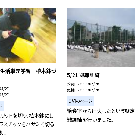
 生活単元学習 植木鉢づ
5/21 避難訓練
公開日
2009/05/26
05/27
更新日
2009/05/26
05/27
５組のページ
ジ
給食室から出火したという設定
リットを切り、植木鉢にし
難訓練を行いました。
プラスチックをハサミで切る
..