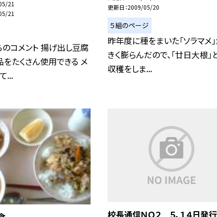
05/21
更新日
2009/05/20
05/21
５組のページ
昨年度に種をまいた「ソラマメ
のコメント 揚げ出し豆腐
きく膨らんだので、「廿日大根」
をたくさん使用できる メ
収穫をしま...
...
校長通信ＮＯ２ ５．１４日発行
食