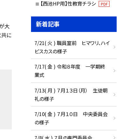
【西池HP用】性教育チラシ
PDF
新着記事
」が大
と共に
7/21( 火 ) 職員室前 ヒマワリ、ハイ
ビスカスの様子
7/17( 金 ) 令和８年度 一学期終
業式
7/13( 月 ) ７月１３日（月） 生徒朝
礼の様子
7/10( 金 ) ７月１０日 中央委員会
の様子
7/8( 水 ) ７月の専門委員会