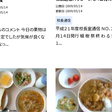
公開日
2009/05/14
05/14
更新日
2009/05/14
05/14
校長通信
平成２１年度校長室通信 ＮＯ．２
のコメント 今日の果物は
月１４日発行 植 樹 祭 終 わ る
予定でしたが気候が良くな
１...
っ...