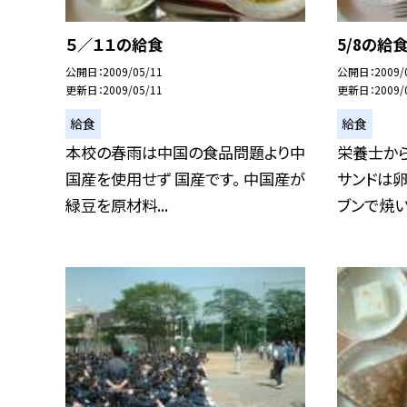
５／１１の給食
5/8の給
公開日
2009/05/11
公開日
2009/
更新日
2009/05/11
更新日
2009/
給食
給食
本校の春雨は中国の食品問題より中
栄養士から
国産を使用せず 国産です。 中国産が
サンドは卵
緑豆を原材料...
ブンで焼い.