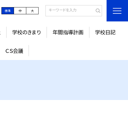
標準
中
大
止
学校のきまり
年間指導計画
学校日記
ＣＳ会議