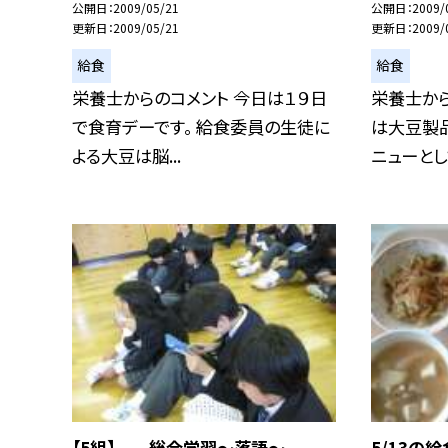
公開日
2009/05/21
公開日
2009/
更新日
2009/05/21
更新日
2009/
給食
給食
栄養士からのコメント 今日は１９日
栄養士から
で食育デーです。 給食委員の生徒に
は大豆製品
よる大豆は脳...
ニューとして
【5組】 総合学習〜落語〜
5/13の給