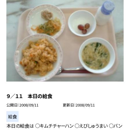
９／１１ 本日の給食
公開日
2008/09/11
更新日
2008/09/11
給食
本日の給食は ○キムチチャーハン ○えびしゅうまい ○バン