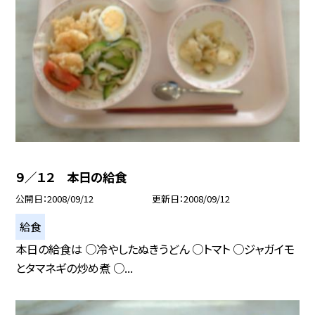
９／１２ 本日の給食
公開日
2008/09/12
更新日
2008/09/12
給食
本日の給食は ○冷やしたぬきうどん ○トマト ○ジャガイモ
とタマネギの炒め煮 ○...