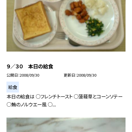
９／３０ 本日の給食
公開日
2008/09/30
更新日
2008/09/30
給食
本日の給食は ○フレンチトースト ○菠薐草とコーンソテー
○鮪のノルウエー風 ○...