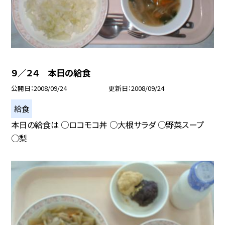
９／２４ 本日の給食
公開日
2008/09/24
更新日
2008/09/24
給食
本日の給食は ○ロコモコ丼 ○大根サラダ ○野菜スープ
○梨