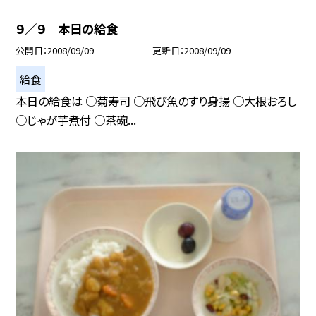
９／９ 本日の給食
公開日
2008/09/09
更新日
2008/09/09
給食
本日の給食は ○菊寿司 ○飛び魚のすり身揚 ○大根おろし
○じゃが芋煮付 ○茶碗...