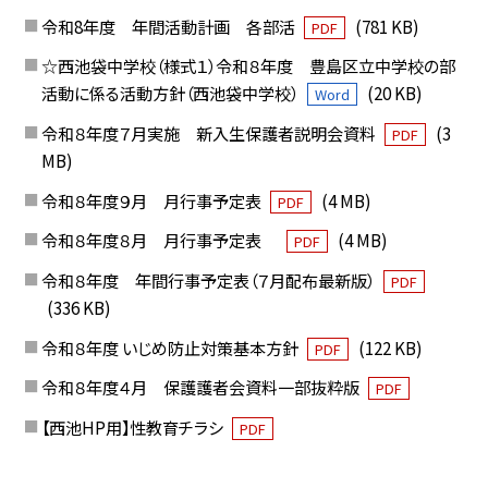
令和8年度 年間活動計画 各部活
(781 KB)
PDF
☆西池袋中学校（様式１）令和８年度 豊島区立中学校の部
活動に係る活動方針（西池袋中学校）
(20 KB)
Word
令和８年度７月実施 新入生保護者説明会資料
(3
PDF
MB)
令和８年度９月 月行事予定表
(4 MB)
PDF
令和８年度８月 月行事予定表
(4 MB)
PDF
令和８年度 年間行事予定表（７月配布最新版）
PDF
(336 KB)
令和８年度 いじめ防止対策基本方針
(122 KB)
PDF
令和８年度４月 保護護者会資料一部抜粋版
PDF
【西池HP用】性教育チラシ
PDF