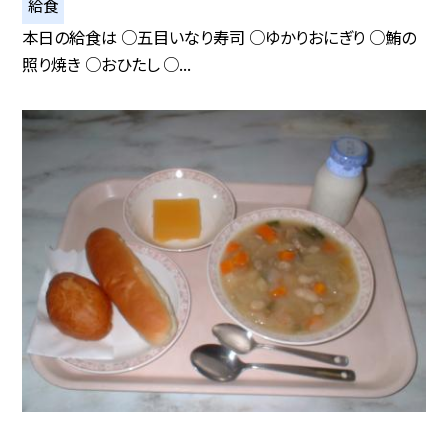
給食
本日の給食は ○五目いなり寿司 ○ゆかりおにぎり ○鮪の
照り焼き ○おひたし ○...