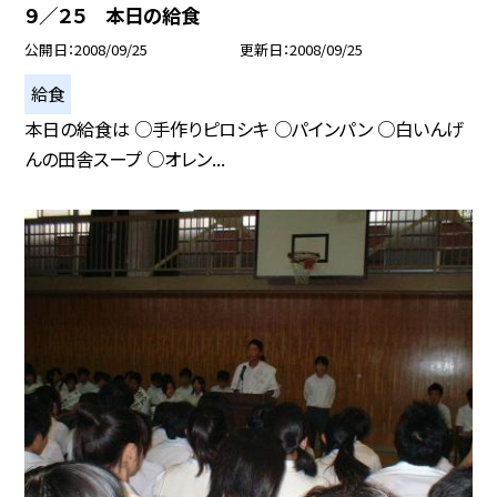
９／２５ 本日の給食
公開日
2008/09/25
更新日
2008/09/25
給食
本日の給食は ○手作りピロシキ ○パインパン ○白いんげ
んの田舎スープ ○オレン...