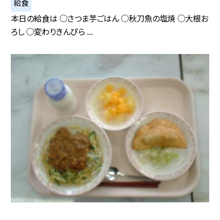
給食
本日の給食は ○さつま芋ごはん ○秋刀魚の塩焼 ○大根お
ろし ○変わりきんぴら ...