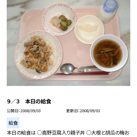
９／３ 本日の給食
公開日
2008/09/03
更新日
2008/09/03
給食
本日の給食は ○高野豆腐入り親子丼 ○大根と胡瓜の梅お