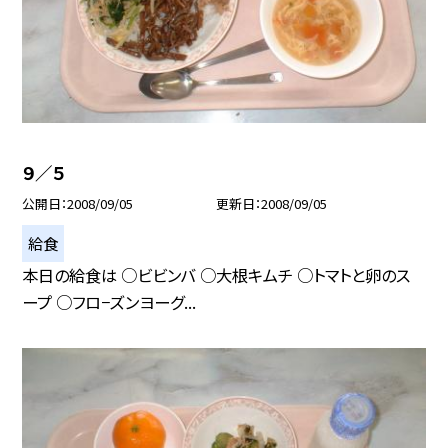
９／５
公開日
2008/09/05
更新日
2008/09/05
給食
本日の給食は ○ビビンバ ○大根キムチ ○トマトと卵のス
ープ ○フロ−ズンヨーグ...