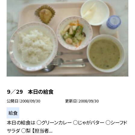
９／２9 本日の給食
公開日
2008/09/30
更新日
2008/09/30
給食
本日の給食は ○グリーンカレー ○じゃがバター ○シーフド
サラダ ○梨 【担当者...