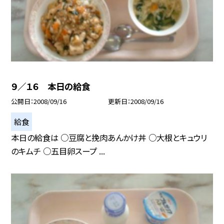
９／１６ 本日の給食
公開日
2008/09/16
更新日
2008/09/16
給食
本日の給食は ○豆腐と挽肉あんかけ丼 ○大根とキュウリ
のキムチ ○五目卵スープ ...