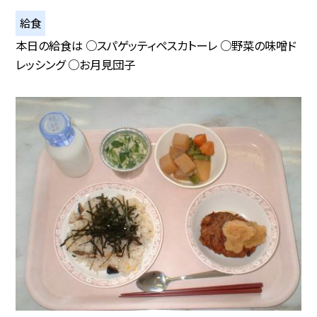
給食
本日の給食は ○スパゲッティペスカトーレ ○野菜の味噌ド
レッシング ○お月見団子