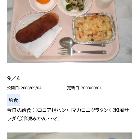
９／４
公開日
2008/09/04
更新日
2008/09/04
給食
今日の給食 ○ココア揚パン ○マカロニグラタン ○和風サ
ラダ ○冷凍みかん ※マ...