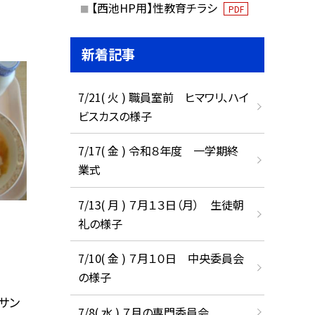
【西池HP用】性教育チラシ
PDF
新着記事
7/21( 火 ) 職員室前 ヒマワリ、ハイ
ビスカスの様子
7/17( 金 ) 令和８年度 一学期終
業式
7/13( 月 ) ７月１３日（月） 生徒朝
礼の様子
7/10( 金 ) ７月１０日 中央委員会
の様子
サン
7/8( 水 ) ７月の専門委員会