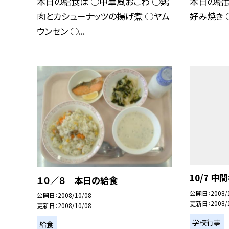
本日の給食は ○中華風おこわ ○鶏
本日の給食
肉とカシューナッツの揚げ煮 ○ヤム
好み焼き 
ウンセン ○...
10/7 中
１０／８ 本日の給食
公開日
2008/
公開日
2008/10/08
更新日
2008/
更新日
2008/10/08
学校行事
給食