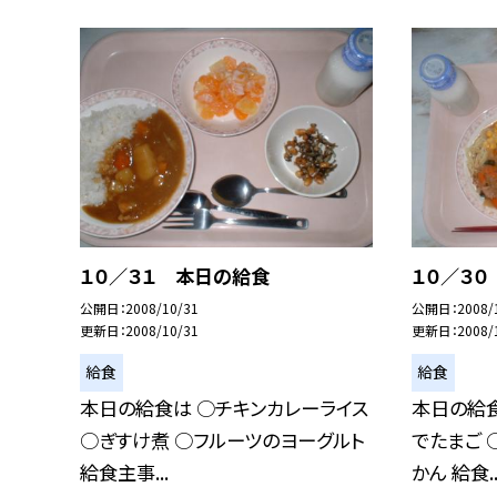
１０／３１ 本日の給食
１０／３
公開日
2008/10/31
公開日
2008/
更新日
2008/10/31
更新日
2008/
給食
給食
本日の給食は ○チキンカレーライス
本日の給食
○ぎすけ煮 ○フルーツのヨーグルト
でたまご 
給食主事...
かん 給食..