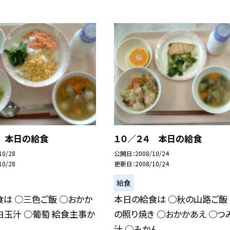
７ 本日の給食
１０／２４ 本日の給食
10/28
公開日
2008/10/24
10/28
更新日
2008/10/24
給食
は ○三色ご飯 ○おかか
本日の給食は ○秋の山路ご飯
白玉汁 ○葡萄 給食主事か
の照り焼き ○おかかあえ ○つ
.
汁 ○みかん...