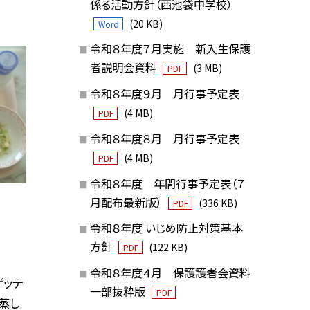
係る活動方針（西池袋中学校）
(20 KB)
Word
令和８年度７月実施 新入生保護
者説明会資料
(3 MB)
PDF
令和８年度９月 月行事予定表
(4 MB)
PDF
令和８年度８月 月行事予定表
(4 MB)
PDF
令和８年度 年間行事予定表（７
月配布最新版）
(336 KB)
PDF
令和８年度 いじめ防止対策基本
方針
(122 KB)
PDF
令和８年度４月 保護護者会資料
ゲッテ
一部抜粋版
PDF
蒸し