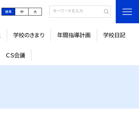
標準
中
大
止
学校のきまり
年間指導計画
学校日記
ＣＳ会議