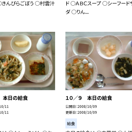
○きんぴらごぼう ○村雲汁
ド ○ＡＢＣスープ ○シーフード
ダ ○りん...
０ 本日の給食
１０／９ 本日の給食
10/11
公開日
2008/10/09
10/11
更新日
2008/10/09
給食