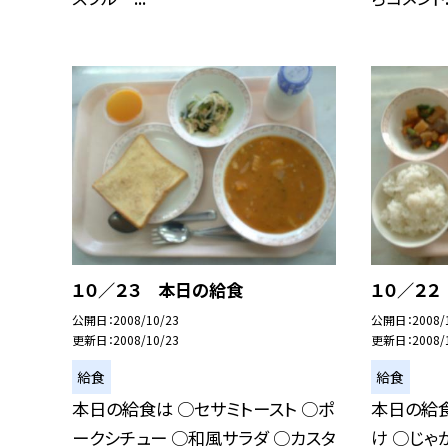
１０／２３ 本日の給食
１０／２
公開日
2008/10/23
公開日
2008/
更新日
2008/10/23
更新日
2008/
給食
給食
本日の給食は ○セサミトースト ○ポ
本日の給食
ークシチュー ○和風サラダ ○カスタ
け ○じ