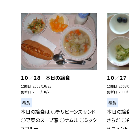
１０／２８ 本日の給食
１０／２
公開日
2008/10/28
公開日
2008/
更新日
2008/10/28
更新日
2008/
給食
給食
本日の給食は ○チリビーンズサンド
本日の給食
○野菜のスープ煮 ○ナムル ○ミック
さらだ ○
スフルー...
らコメント..