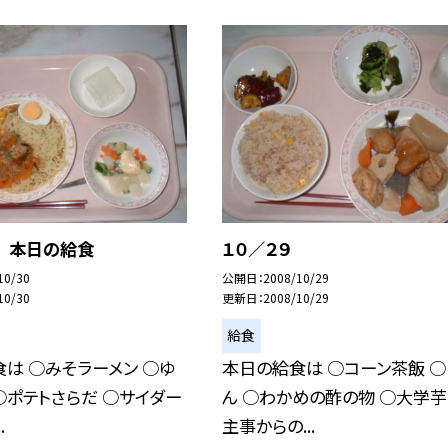
０ 本日の給食
１０／２９
10/30
公開日
2008/10/29
10/30
更新日
2008/10/29
給食
は ○みそラーメン ○ゆ
本日の給食は ○コーン茶飯 ○
○ポテトさらだ ○サイダー
ん ○わかめの酢の物 ○大学芋
.
主事からの...