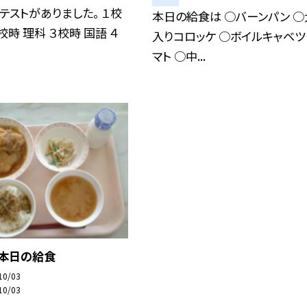
テストがありました。 １校
本日の給食は ○バーンパン ○
校時 理科 ３校時 国語 ４
入りコロッケ ○ボイルキャベツ
マト ○中...
 本日の給食
10/03
10/03