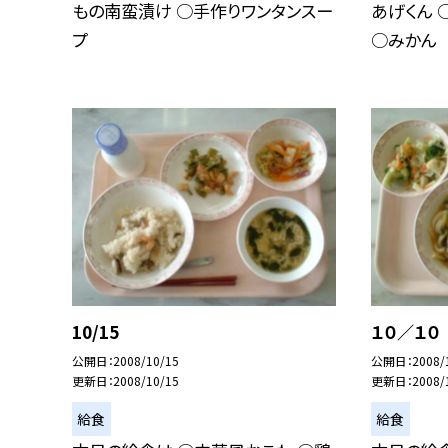
もの南蛮漬け ○手作りワンタンスー
あげくん 
プ
○みかん
10/15
１０／１
公開日
2008/10/15
公開日
2008/
更新日
2008/10/15
更新日
2008/
給食
給食