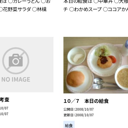
は ○カレーうどん ○お
本日の給食は ○中華丼 ○大
○花野菜サラダ ○林檎
チ ○わかめスープ ○ココアか
間考査
１０／７ 本日の給食
10/07
公開日
2008/10/07
10/07
更新日
2008/10/07
給食