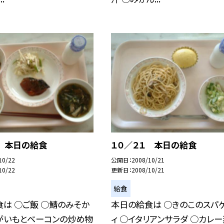
２ 本日の給食
１０／２１ 本日の給食
10/22
公開日
2008/10/21
10/22
更新日
2008/10/21
給食
は ○ご飯 ○鯖のみそか
本日の給食は ○きのこのスパ
ゃがいもとベーコンの炒め物
ィ ○イタリアンサラダ ○カレー