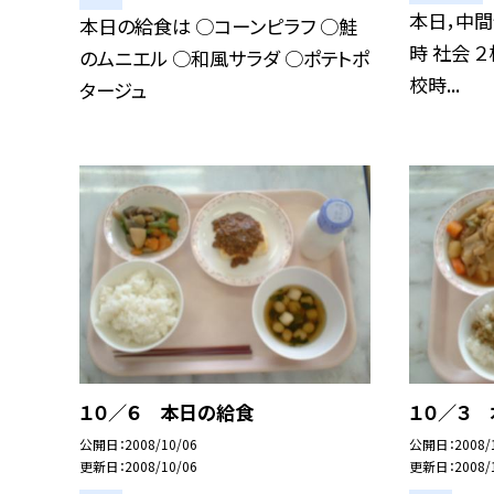
本日，中間
本日の給食は ○コーンピラフ ○鮭
時 社会 ２
のムニエル ○和風サラダ ○ポテトポ
校時...
タージュ
１０／６ 本日の給食
１０／３
公開日
2008/10/06
公開日
2008/
更新日
2008/10/06
更新日
2008/