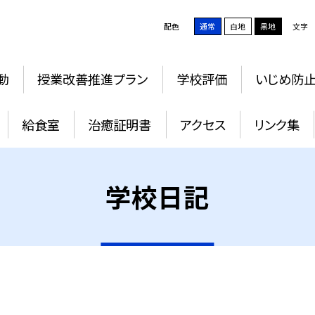
配色
通常
白地
黒地
文字
動
授業改善推進プラン
学校評価
いじめ防
給食室
治癒証明書
アクセス
リンク集
学校日記