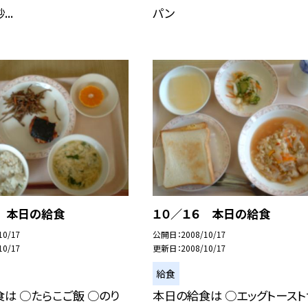
..
パン
７ 本日の給食
１０／１６ 本日の給食
10/17
公開日
2008/10/17
10/17
更新日
2008/10/17
給食
は ○たらこご飯 ○のり
本日の給食は ○エッグトースト