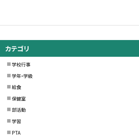
カテゴリ
学校行事
学年・学級
給食
保健室
部活動
学習
PTA