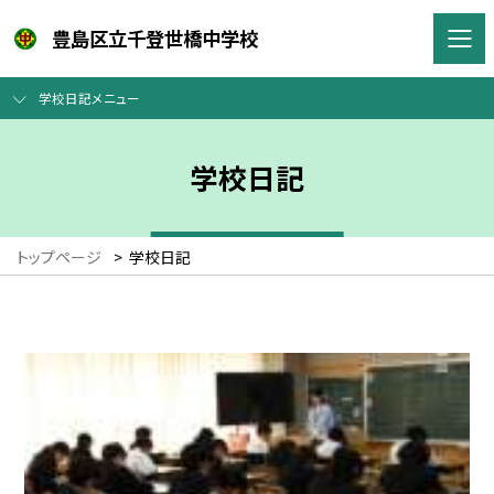
豊島区立千登世橋中学校
学校日記メニュー
学校日記
トップページ
>
学校日記