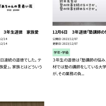
日 ３年生道徳 家族愛
12月6日 ３年道徳「塾講師の
12/14
公開日
2023/12/07
12/14
更新日
2023/12/07
学年・学級
日連続の道徳でした。 テ
３年生の道徳は「塾講師の悩み」
族愛」。 家族とはどういう
材では塾の講師をしている大
が、その業務の負...