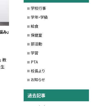
学校行事
学年・学級
給食
悩み」
保健室
部活動
学習
 教
PTA
学生
校長より
お知らせ
過去記事