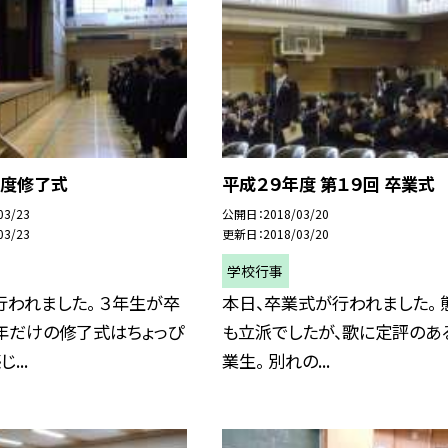
年度修了式
平成２９年度 第１９回 卒業式
03/23
公開日
2018/03/20
03/23
更新日
2018/03/20
学校行事
われました。 ３年生が卒
本日、卒業式が行われました。 
年だけの修了式はちょっぴ
も立派でしたが、歌に定評のあ
...
業生。 別れの...