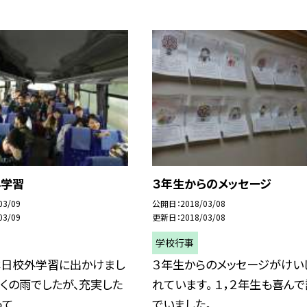
外学習
３年生からのメッセージ
03/09
公開日
2018/03/08
03/09
更新日
2018/03/08
学校行事
本日校外学習に出かけまし
３年生からのメッセージがけい
にくの雨でしたが、充実した
れています。 １，２年生も喜ん
...
でいました。