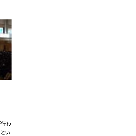
が行わ
後とい