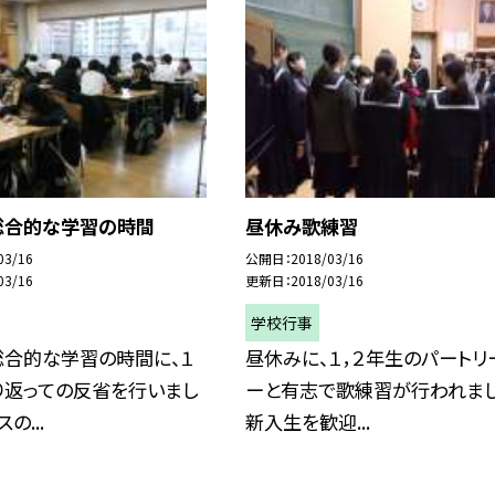
総合的な学習の時間
昼休み歌練習
03/16
公開日
2018/03/16
03/16
更新日
2018/03/16
学校行事
総合的な学習の時間に、１
昼休みに、１，２年生のパートリ
り返っての反省を行いまし
ーと有志で歌練習が行われまし
の...
新入生を歓迎...