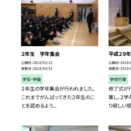
２年生 学年集会
平成２９
公開日
2018/03/23
公開日
2018/
更新日
2018/03/23
更新日
2018/
学年・学級
学校行事
２年生の学年集会が行われました。
修了式が行
これまでがんばってきた２年生のこ
業し、２学
とを認めるよう...
り寂しい感じ