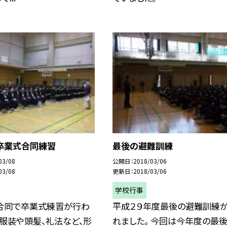
生卒業式合同練習
最後の避難訓練
03/08
公開日
2018/03/06
03/08
更新日
2018/03/06
学校行事
生合同で卒業式練習が行わ
平成２９年度最後の避難訓練
 服装や頭髪、礼法など、形
れました。 今回は今年度の最