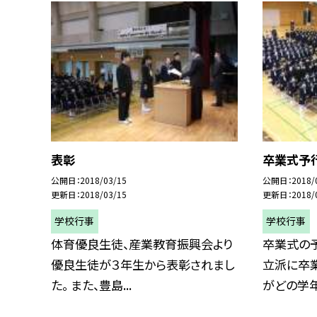
表彰
卒業式予
公開日
2018/03/15
公開日
2018/
更新日
2018/03/15
更新日
2018/
学校行事
学校行事
体育優良生徒、産業教育振興会より
卒業式の
優良生徒が３年生から表彰されまし
立派に卒
た。 また、豊島...
がどの学年か