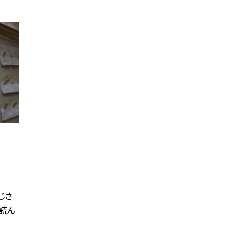
じさ
で読ん