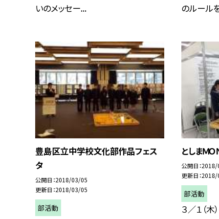
いのメッセー...
のルールを確
豊島区立中学校文化部作品フェス
としまＭＯ
タ
公開日
2018/
更新日
2018/
公開日
2018/03/05
更新日
2018/03/05
部活動
部活動
３／１（木