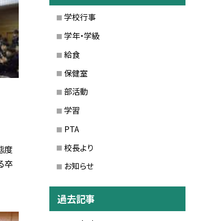
学校行事
学年・学級
給食
保健室
部活動
学習
PTA
校長より
態度
る卒
お知らせ
過去記事