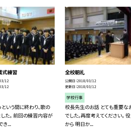
業式練習
全校朝礼
03/12
公開日
2018/03/12
03/12
更新日
2018/03/12
学校行事
っという間に終わり、歌の
校長先生のお話 とても重要な
した。 前回の練習内容が
でした。再度考えてください。 
き...
から 明日か...