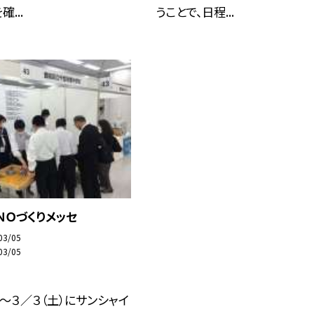
...
うことで、日程...
ＮＯづくりメッセ
03/05
03/05
）〜３／３（土）にサンシャイ