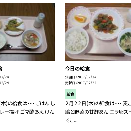
食
今日の給食
02/24
公開日
2017/02/24
02/24
更新日
2017/02/24
給食
木)の給食は・・・ ごはん し
２月２２日(木)の給食は・・・ 麦
レー揚げ ゴマ酢あえ けん
鶏と野菜の甘酢あん ニラ卵ス
でこ...