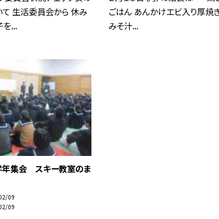
て 生活委員会から 休み
ごはん あんかけエビ入り厚焼
...
みそ汁...
学年集会 スキー教室のま
02/09
02/09