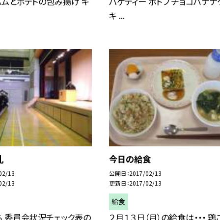
ハムとポテトの包み揚げ キ
パゲティー ポトフ チョコバナナ
キ ...
礼
今日の給食
02/13
公開日
2017/02/13
02/13
更新日
2017/02/13
給食
 委員会状況チェック表の
２月１３日（月）の給食は・・・ 鶏