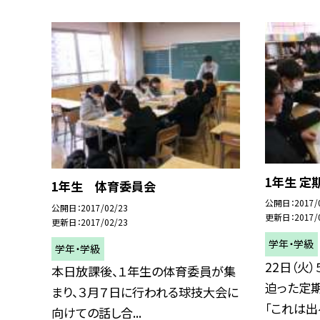
1年生 定
1年生 体育委員会
公開日
2017/
公開日
2017/02/23
更新日
2017/
更新日
2017/02/23
学年・学級
学年・学級
22日（火
本日放課後、１年生の体育委員が集
迫った定
まり、３月７日に行われる球技大会に
「これは出る
向けての話し合...