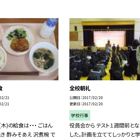
食
全校朝礼
02/21
公開日
2017/02/20
02/21
更新日
2017/02/20
学校行事
(木)の給食は・・・ ごはん
役員会から テスト１週間前とな
き 酢みそあえ 沢煮椀 で
した。計画を立ててしっかりと