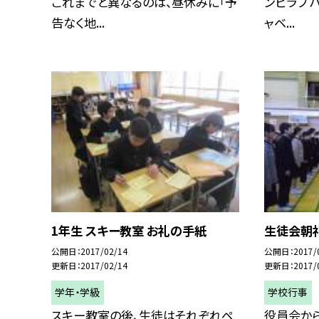
これまでと異なるのは、昼休みに「予
ンピラフ 
告なく地...
ャベ...
1年生 スキー教室 お礼の手紙
生徒会朝
公開日
2017/02/14
公開日
2017/
更新日
2017/02/14
更新日
2017/
学年・学級
学校行事
スキー教室の後、生徒はそれぞれペ
役員会から