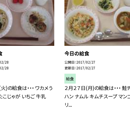
食
今日の給食
02/28
公開日
2017/02/27
02/28
更新日
2017/02/27
給食
(火)の給食は・・・ ワカメう
２月２７日(月)の給食は・・・ 鮭
たこじゃが いちご 牛乳
ハン ナムル キムチスープ マン
リ...