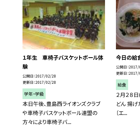
１年生 車椅子バスケットボール体
今日の給
験
公開日
2017/
更新日
2017/
公開日
2017/02/28
更新日
2017/02/28
給食
学年・学級
２月２８日
本日午後、豊島西ライオンズクラブ
どん 揚げ
や車椅子バスケットボール連盟の
〔エ...
方々により車椅子バ...