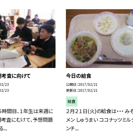
期考査に向けて
今日の給食
02/23
公開日
2017/02/21
02/23
更新日
2017/02/21
給食
）５時間目、１年生は来週に
２月２１日(火)の給食は・・・ み
期考査にむけて、予想問題
メン しゅうまい ココナッツミル
...
ンチ...